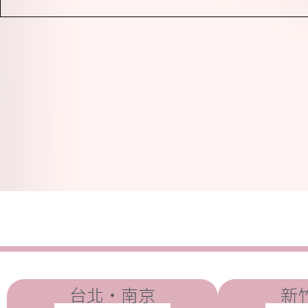
台北・南京
新