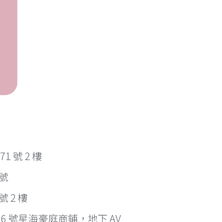
 號 2 樓
 號
 2 樓
6 號星海豪庭商鋪，地下 AV