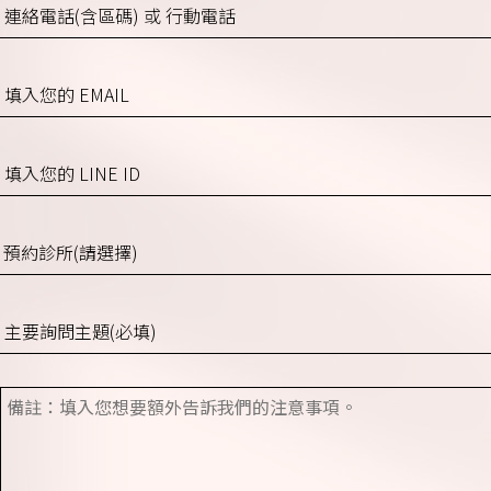
連
絡
電
EMAIL
話
(含
填
區
入
碼)
您
預
或
的
約
行
LINE
診
動
詢
ID
所
電
問
(請
話
項
備
選
目
註
擇)
*