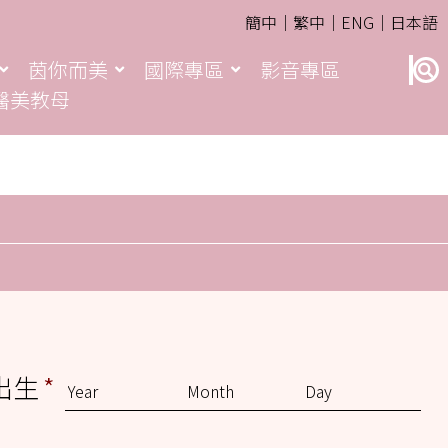
簡中｜
繁中｜
ENG｜
日本語
茵你而美
國際專區
影音專區
醫美教母
出生
*