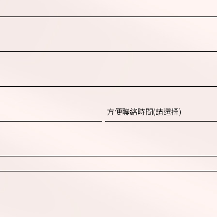
方
便
聯
絡
時
間
(請