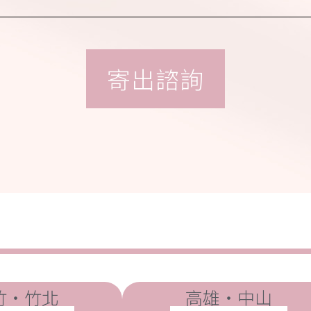
選
擇)
竹・竹北
高雄・中山