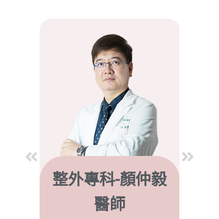
師
整外專科-顏仲毅
醫師
整 /
雷射