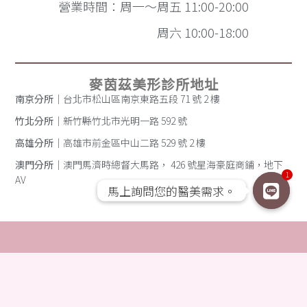
營業時間：周一～周五 11:00-20:00
周六 10:00-18:00
麥茵茲美形診所地址
南京分所
｜台北市松山區南京東路五段 71 號 2 樓
竹北分所
｜新竹縣竹北市光明一路 592 號
高雄分所
｜高雄市前金區中山二路 529 號 2 樓
澳門分所
｜澳門馬濟時總督大馬路， 426 號星海豪庭商鋪，地下
1
AV
馬上詢問您的醫美需求。
馬上詢問您的醫美需求。