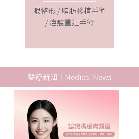
外泌體
脂補臉
眼整形 / 脂肪移植手術
波療程
/ 疤痕重建手術
醫療新知｜Medical News