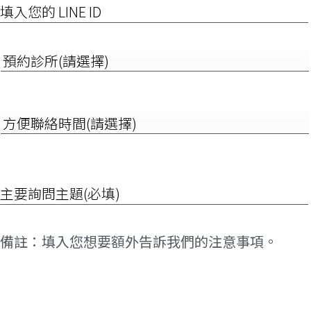
動
入
電
您
話
的
LINE
預
ID
約
診
所
(請
方
選
便
擇)
聯
絡
時
詢
間
問
(請
項
選
目
擇)
*
備
註