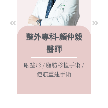
整外專科-顏仲毅
醫師
 /
雷
泌體再
補臉
眼整形 / 脂肪移植手術 /
程
疤痕重建手術