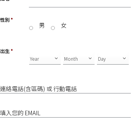
性別
*
男
女
出生
*
連
絡
電
話
(含
EMAIL
區
碼)
或
行
填