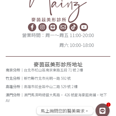
營業時間：周一～周五 11:00-20:00
周六 10:00-18:00
麥茵茲美形診所地址
南京分所
｜台北市松山區南京東路五段 71 號 2 樓
竹北分所
｜新竹縣竹北市光明一路 592 號
高雄分所
｜高雄市前金區中山二路 529 號 2 樓
澳門分所
｜澳門馬濟時總督大馬路， 426 號星海豪庭商鋪，地下
AV
1
馬上詢問您的醫美需求。
馬上詢問您的醫美需求。