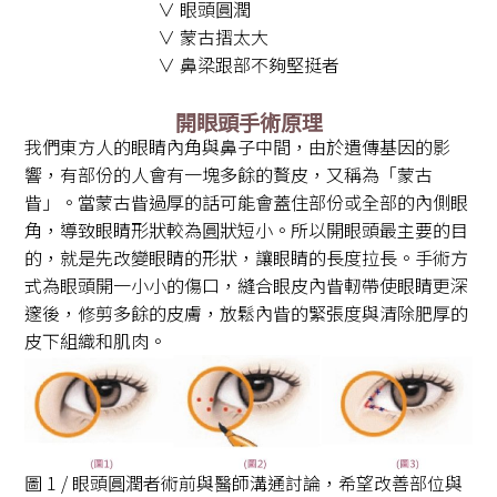
∨ 眼頭圓潤
∨ 蒙古摺太大
∨ 鼻梁跟部不夠堅挺者
開眼頭手術原理
我們東方人的眼睛內角與鼻子中間，由於遺傳基因的影
響，有部份的人會有一塊多餘的贅皮，又稱為「蒙古
眥」。當蒙古眥過厚的話可能會蓋住部份或全部的內側眼
角，導致眼睛形狀較為圓狀短小。所以開眼頭最主要的目
的，就是先改變眼睛的形狀，讓眼睛的長度拉長。手術方
式為眼頭開一小小的傷口，縫合眼皮內眥軔帶使眼睛更深
邃後，修剪多餘的皮膚，放鬆內眥的緊張度與清除肥厚的
皮下組織和肌肉。
圖 1 / 眼頭圓潤者術前與醫師溝通討論，希望改善部位與