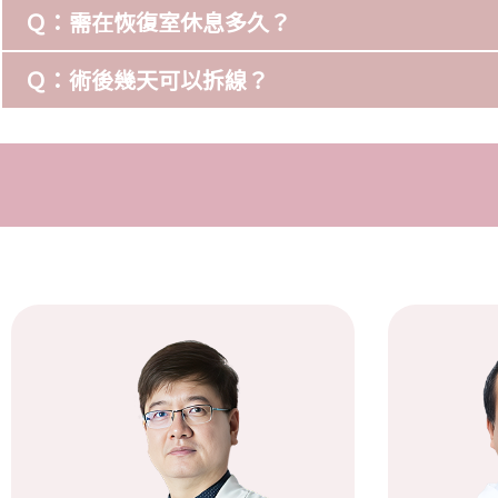
Ｑ：需在恢復室休息多久？
Ｑ：術後幾天可以拆線？