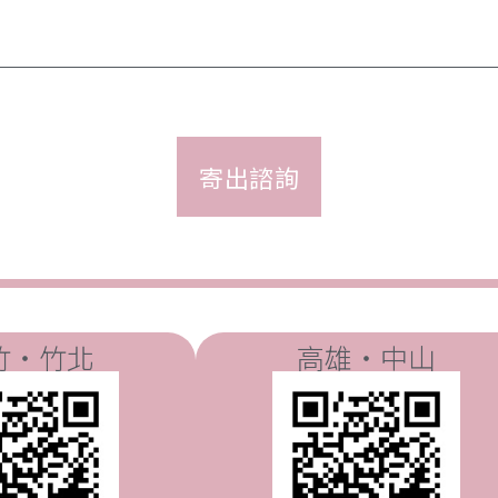
竹・竹北
高雄・中山