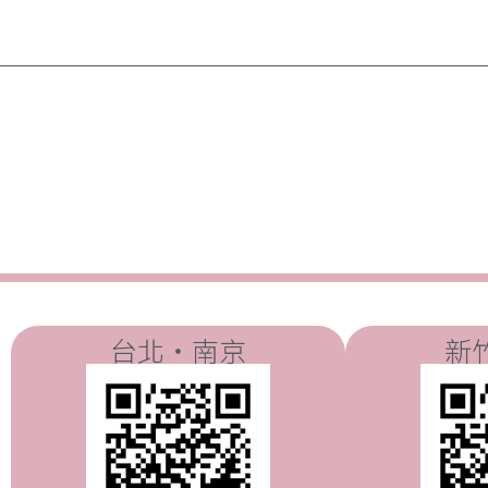
台北・南京
新