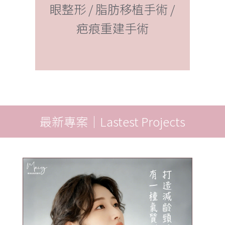
再
補臉 
眼整形 / 脂肪移植手術 /
疤痕重建手術
最新專案｜Lastest Projects