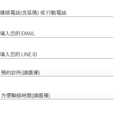
連
絡
電
話
(含
EMAIL
區
碼)
或
行
填
動
入
電
您
話
的
LINE
預
ID
約
診
所
(請
方
選
便
擇)
聯
絡
時