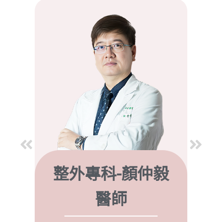
整外專科-顏仲毅
醫師
雷射