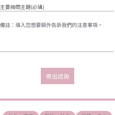
詢
間
問
(請
項
選
目
擇)
*
備
註