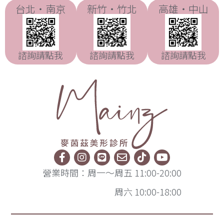
台北・南京
新竹・竹北
高雄・中山
諮詢請點我
諮詢請點我
諮詢請點我
營業時間：周一～周五 11:00-20:00
周六 10:00-18:00