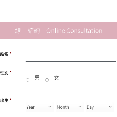
線上諮詢｜Online Consultation
姓名
*
性別
*
男
女
出生
*