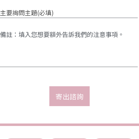
時
詢
間
問
(請
項
選
目
擇)
*
備
註