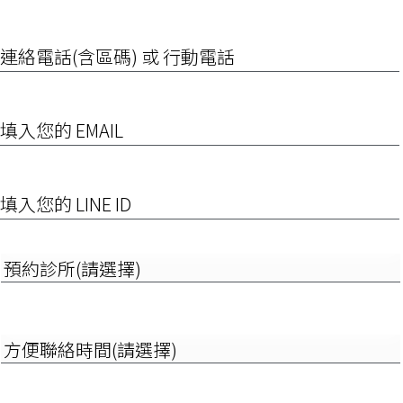
連
絡
電
話
(含
EMAIL
區
碼)
或
行
填
動
入
電
您
話
的
LINE
預
ID
約
診
所
(請
方
選
便
擇)
聯
絡