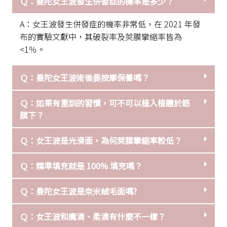
Ｑ：曼陀女王波發生併發症的機率是多少？
A：女王波發生併發症的機率非常低，在 2021 年發
布的實驗文獻中，其破裂率及莢膜攣縮率皆為
<1％。
Ｑ：曼陀女王波術後要按摩保養嗎？
Ｑ：如果有重訓的習慣，可不可以植入植體於筋
膜下？
Ｑ：女王波是光滑面，為何莢膜攣縮率較低？
Ｑ：精準填充就是 100% 填充嗎？
Ｑ：曼陀女王波是奈米絨毛面嗎?
Ｑ：女王波和魔滴、柔滴有什麼不一樣？