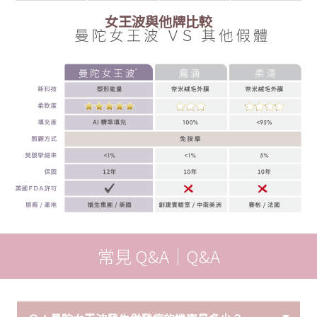
女王波與他牌比較
常見 Q&A｜Q&A