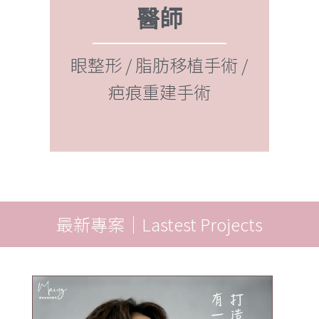
醫師
 /
雷
泌體再
補臉
眼整形 / 脂肪移植手術 /
程
疤痕重建手術
最新專案｜Lastest Projects