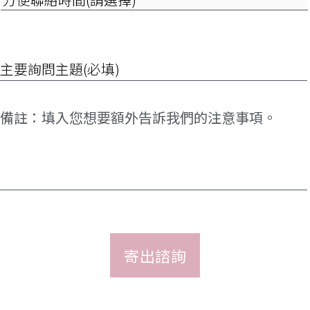
便
擇)
聯
絡
時
詢
間
問
(請
項
選
目
擇)
*
備
註