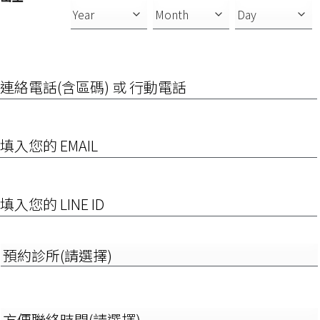
連
絡
電
話
(含
EMAIL
區
碼)
或
行
填
動
入
電
您
話
的
LINE
預
ID
約
診
所
(請
方
選