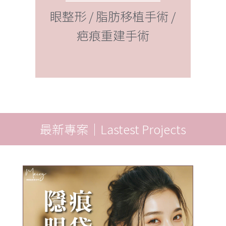
補臉 / 豐全臉 / 隆乳 / 豐
自
 /
胸
最新專案｜Lastest Projects