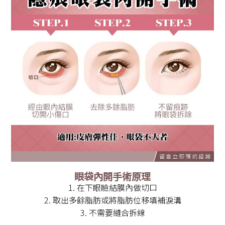
眼袋內開手術原理
1. 在下眼瞼結膜內做切口
2. 取出多餘脂肪或將脂肪位移填補淚溝
3. 不需要縫合拆線