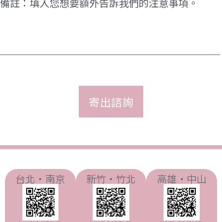
註
台北・南京
新竹・竹北
高雄・中山