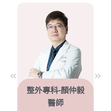
毅
唐文瑞 醫師
雷射光療 / 自體脂肪抽脂
眼