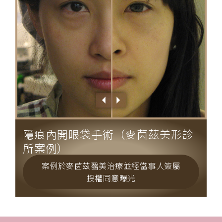
隱痕內開眼袋手術（麥茵茲美形診
所案例）
案例於麥茵茲醫美治療並經當事人簽屬
授權同意曝光