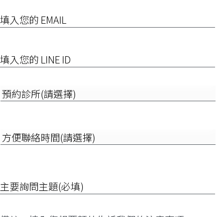
(含
EMAIL
區
碼)
或
行
填
動
入
電
您
話
的
LINE
預
ID
約
診
所
(請
方
選
便
擇)
聯
絡
時
詢
間
問
(請
項
選
目
擇)
*
備