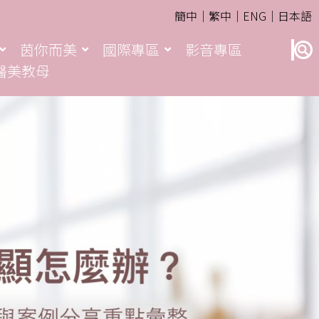
簡中｜
繁中｜
ENG｜
日本語
茵你而美
國際專區
影音專區
醫美教母