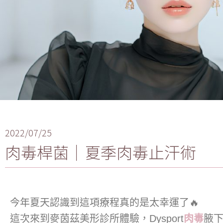
2022/07/25
肉毒桿菌｜夏季肉毒止汗術
今年夏天認識到這項療程真的是太幸運了🔥
這次來到麥茵茲美形診所體驗，Dysport
肉毒
腋下