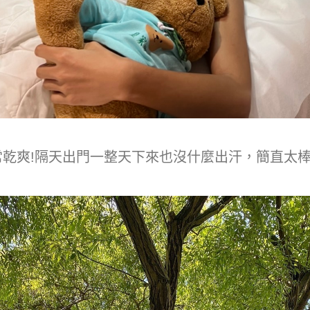
乾爽!隔天出門一整天下來也沒什麼出汗，簡直太棒🫶