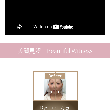
美麗見證｜Beautiful Witness
Before
After
Dysport 肉毒