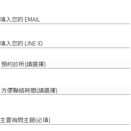
話
(含
EMAIL
區
碼)
或
行
填
動
入
電
您
話
的
LINE
預
ID
約
診
所
(請
方
選
便
擇)
聯
絡
時
詢
間
問
(請
項
選
目