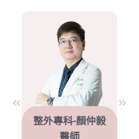
毅
唐文瑞 醫師