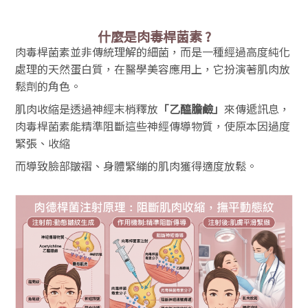
什麼是肉毒桿菌素 ?
肉毒桿菌素並非傳統理解的細菌，而是一種經過高度純化
處理的天然蛋白質，在醫學美容應用上，它扮演著肌肉放
鬆劑的角色。
肌肉收縮是透過神經末梢釋放
「乙醯膽鹼」
來傳遞訊息，
肉毒桿菌素能精準阻斷這些神經傳導物質，使原本因過度
緊張、收縮
而
導致臉部皺褶、身體緊繃的肌肉獲得適度放鬆。