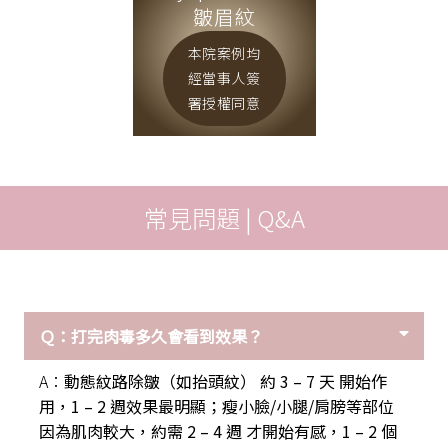
皺眉紋
本院案例均
經當事人簽
署授權同意
常見問題 | Q&A
Ｑ：打完肉毒多久會看到效果？
A：
動態紋路除皺（如抬頭紋） 約 3 – 7 天 開始作
用，1 – 2 週效果最明顯；瘦小臉/小腿/肩膀等部位
因為肌肉較大，約需 2 – 4 週 才開始有感，1 – 2 個