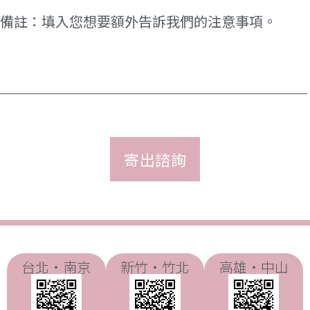
擇)
*
備
註
台北・南京
新竹・竹北
高雄・中山