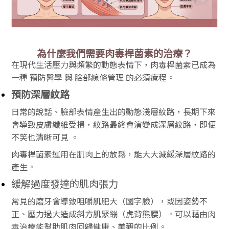
為什麼我們需要肉毒桿菌素的治療？
在現代生活壓力與頻繁的動態表情下，肉毒桿菌素已成為
一種 預防醫學 與 臉部線條管理 的必須療程。
預防深層紋路
日常的說話、臉部表情產生出的動態淺層紋路，長期下來
會導致皮膚纖維受損，紋路最終會演變成深層紋路，即便
不笑也清晰可見 。
肉毒桿菌素運用在肌肉上的放鬆，能大大減緩深層紋路的
產生。
緩解過度發達的肌肉張力
常見的磨牙會導致咀嚼肌肥大（國字臉），或因姿勢不
正、壓力過大造成斜方肌緊繃（虎背熊腰）。可以藉由肉
毒治療能幫助肌肉回歸健康、美觀的比例。