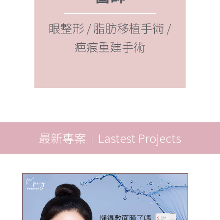
雷射光療 / 自體脂肪抽脂
眼
補臉 / 豐全臉 / 隆乳 / 豐
自
 /
胸
最新專案｜Lastest Projects