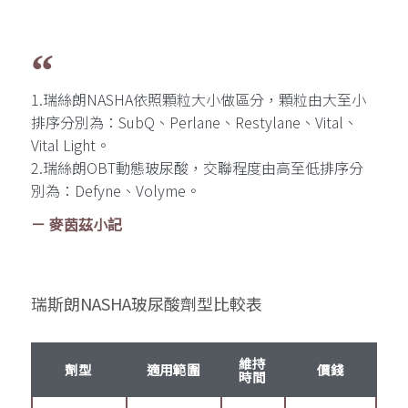
1.瑞絲朗NASHA依照顆粒大小做區分，顆粒由大至小
排序分別為：SubQ、Perlane、Restylane、Vital、
Vital Light。
2.瑞絲朗OBT動態玻尿酸，交聯程度由高至低排序分
別為：Defyne、Volyme。
－ 麥茵茲小記
瑞斯朗NASHA玻尿酸劑型比較表
維持
劑型
適用範圍
價錢
時間