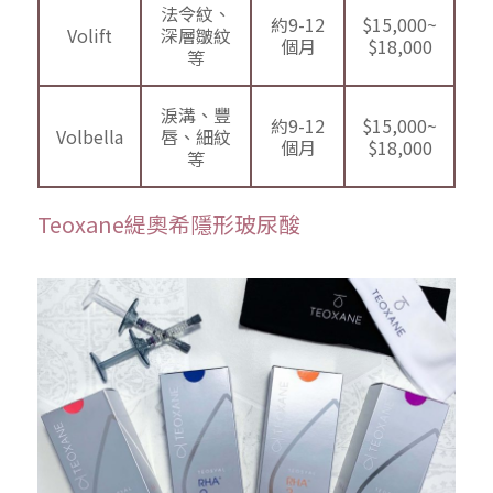
法令紋、
約9-12
$15,000~
Volift
深層皺紋
個月
$18,000
等
淚溝、豐
約9-12
$15,000~
Volbella
唇、細紋
個月
$18,000
等
Teoxane緹奧希隱形玻尿酸