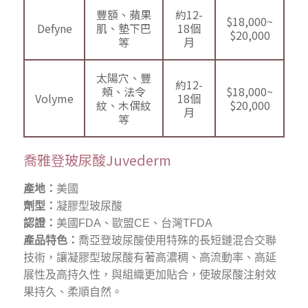
豐額、蘋果
約12-
$18,000~
Defyne
肌、墊下巴
18個
$20,000
等
月
太陽穴、豐
約12-
頰、法令
$18,000~
Volyme
18個
紋、木偶紋
$20,000
月
等
喬雅登玻尿酸Juvederm
產地：
美國
劑型：
凝膠型玻尿酸
認證：
美國FDA、歐盟CE、台灣TFDA
產品特色：
喬亞登玻尿酸使用特殊的長短鏈混合交聯
技術，讓凝膠型玻尿酸有著高濃稠、高流動率、高延
展性及高持久性，與組織更加貼合，使玻尿酸注射效
果持久、柔順自然。