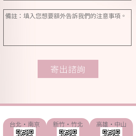
擇)
問
時
項
間
備
目
(請
註
*
選
擇)
台北・南京
新竹・竹北
高雄・中山