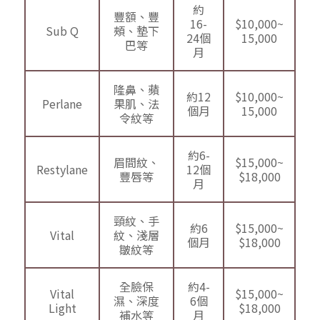
約
豐額、豐
16-
$10,000~
Sub Q
頰、墊下
24個
15,000
巴等
月
隆鼻、蘋
約12
$10,000~
Perlane
果肌、法
個月
15,000
令紋等
約6-
眉間紋、
$15,000~
Restylane
12個
豐唇等
$18,000
月
頸紋、手
約6
$15,000~
Vital
紋、淺層
個月
$18,000
皺紋等
全臉保
約4-
Vital
$15,000~
濕、深度
6個
Light
$18,000
補水等
月