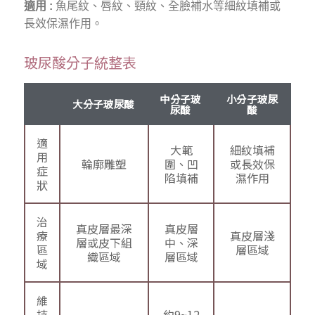
適用 :
魚尾紋、唇紋、頸紋、全臉補水等細紋填補或
長效保濕作用。
玻尿酸分子統整表
中分子玻
小分子玻尿
大分子玻尿酸
尿酸
酸
適
大範
細紋填補
用
輪廓雕塑
圍、凹
或長效保
症
陷填補
濕作用
狀
治
真皮層最深
真皮層
療
真皮層淺
層或皮下組
中、深
區
層區域
織區域
層區域
域
維
持
約9~12