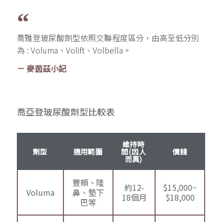
喬雅登玻尿酸劑型依照交聯程度區分，由高至低分別
為 : Voluma、Volift、Volbella。
－ 麥茵茲小記
喬亞登玻尿酸劑型比較表
維持時
劑型
適用範圍
間(因人
價錢
而異)
豐頰、隆
約12-
$15,000~
Voluma
鼻、墊下
18個月
$18,000
巴等