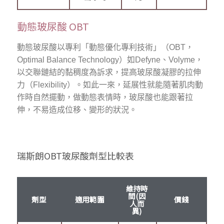
動態玻尿酸 OBT
動態玻尿酸以專利「動態優化專利技術」（OBT，
Optimal Balance Technology）如Defyne、Volyme，
以交聯鏈結的黏稠度為訴求，提高玻尿酸凝膠的拉伸
力（Flexibility）。如此一來，延展性就能隨著肌肉動
作時自然擺動，做動態表情時，玻尿酸也能跟著拉
伸，不易造成位移、變形的狀況。
瑞斯朗OBT玻尿酸劑型比較表
維持時
間(因
劑型
適用範圍
價錢
人而
異)