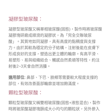
凝膠型玻尿酸：
凝膠型玻尿酸又稱單相玻尿酸(固態)，製作時將玻尿酸
凝膠塊研磨成順滑的凝膠狀，為「完全交聯玻尿
酸」。其質地如同凝膠，具有高度的黏稠度與支撐
力。由於其較為穩定的分子結構，注射後能在皮膚下
形成良好的支撐，塑造出更立體的輪廓。有高平滑、
易塑形、易與組織結合、觸感自然柔順等特性，約注
射後2~3天會自然消腫。
適用部位:
鼻部、下巴、臉頰等需要較大程度支撐的
部位，有效改善面部輪廓並增加飽滿度。
顆粒型玻尿酸：
顆粒型玻尿酸又稱雙相玻尿酸(固態+液態混合)，製作
時將玻尿酸凝膠塊篩成大小均勻的顆粒狀，另外摻入