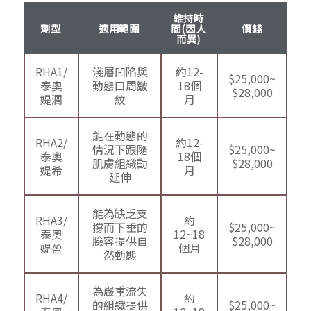
維持時
劑型
適用範圍
間(因人
價錢
而異)
RHA1/
淺層凹陷與
約12-
$25,000~
泰奧
動態口周皺
18個
$28,000
媞潤
紋
月
能在動態的
RHA2/
約12-
情況下跟隨
$25,000~
泰奧
18個
肌膚組織動
$28,000
媞希
月
延伸
能為缺乏支
RHA3/
約
撐而下垂的
$25,000~
泰奧
12~18
臉容提供自
$28,000
媞盈
個月
然動態
為嚴重流失
RHA4/
約
的組織提供
$25,000~