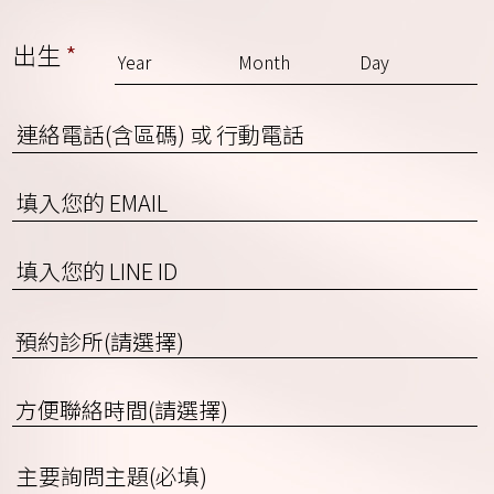
出生
*
連
絡
電
EMAIL
話
(含
區
填
碼)
入
或
您
預
行
的
約
動
LINE
診
電
ID
方
所
話
便
(請
聯
選
詢
絡