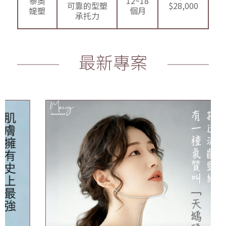
泰奧
12~18
可靠的型塑
$28,000
媞塑
個月
承托力
最新專案