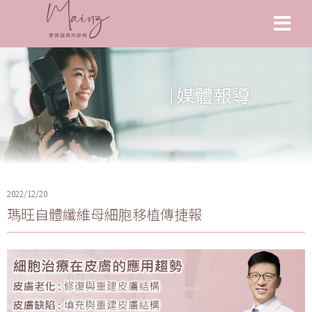
2022/12/20
瑪旺自體纖維母細胞移植傳捷報