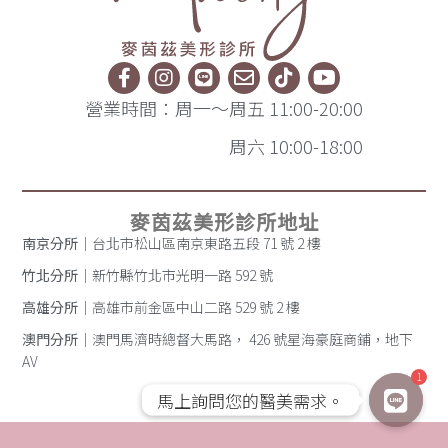
營業時間：周一～周五 11:00-20:00
周六 10:00-18:00
麥茵茲美形診所地址
南京分所
｜台北市松山區南京東路五段 71 號 2 樓
竹北分所
｜新竹縣竹北市光明一路 592 號
高雄分所
｜高雄市前金區中山二路 529 號 2 樓
澳門分所
｜澳門馬濟時總督大馬路， 426 號星海豪庭商鋪，地下
AV
1
馬上詢問您的醫美需求。
馬上詢問您的醫美需求。