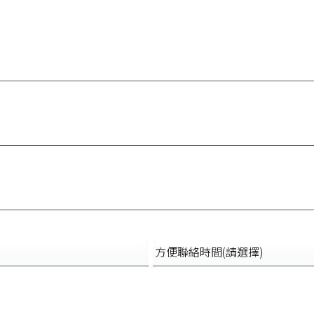
方
便
聯
絡
時
間