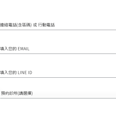
連
絡
電
話
(含
EMAIL
區
碼)
或
行
動
填
電
入
話
您
的
LINE
預
ID
約
診
所
(請
詢
選