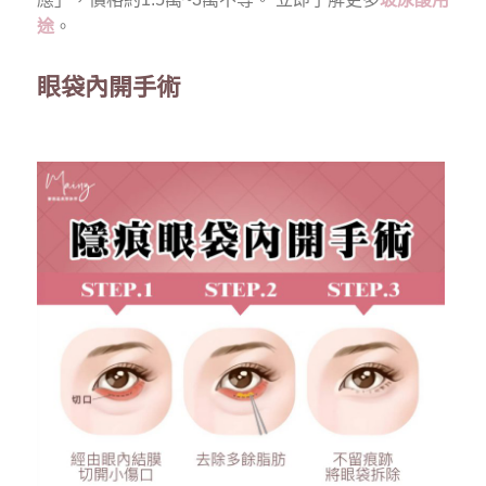
途
。
眼袋內開手術