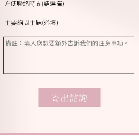
ID
方
所
話
便
(請
聯
選
詢
絡
擇)
問
時
項
間
備
目
(請
註
*
選
擇)