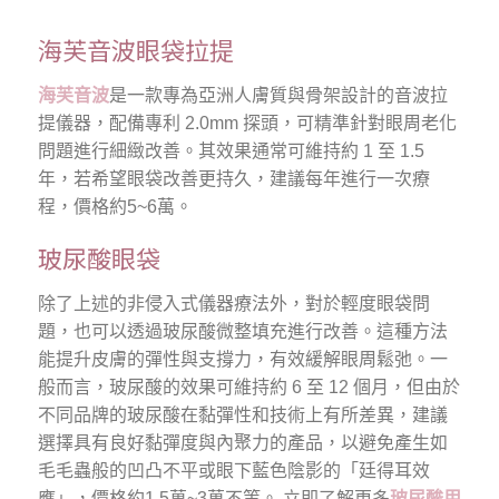
海芙音波眼袋拉提
海芙音波
是一款專為亞洲人膚質與骨架設計的音波拉
提儀器，配備專利 2.0mm 探頭，可精準針對眼周老化
問題進行細緻改善。其效果通常可維持約 1 至 1.5
年，若希望眼袋改善更持久，建議每年進行一次療
程，價格約5~6萬。
玻尿酸眼袋
除了上述的非侵入式儀器療法外，對於輕度眼袋問
題，也可以透過玻尿酸微整填充進行改善。這種方法
能提升皮膚的彈性與支撐力，有效緩解眼周鬆弛。一
般而言，玻尿酸的效果可維持約 6 至 12 個月，但由於
不同品牌的玻尿酸在黏彈性和技術上有所差異，建議
選擇具有良好黏彈度與內聚力的產品，以避免產生如
毛毛蟲般的凹凸不平或眼下藍色陰影的「廷得耳效
應」，價格約1.5萬~3萬不等。 立即了解更多
玻尿酸用