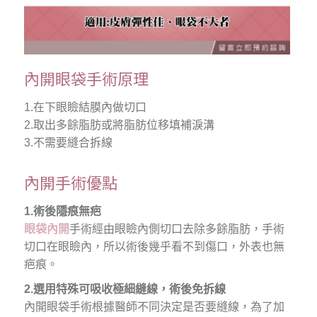
內開眼袋手術原理
1.在下眼瞼結膜內做切口
2.取出多餘脂肪或將脂肪位移填補淚溝
3.不需要縫合拆線
內開手術優點
1.術後隱痕無疤
眼袋內開
手術經由眼瞼內側切口去除多餘脂肪，手術
切口在眼瞼內，所以術後幾乎看不到傷口，外表也無
疤痕。
2.選用特殊可吸收極細縫線，術後免拆線
內開眼袋手術根據醫師不同決定是否要縫線，為了加