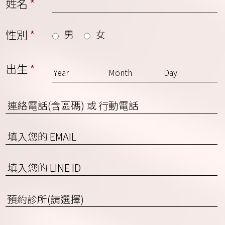
姓名
*
性別
*
男
女
出生
*
連
絡
電
EMAIL
話
(含
區
填
碼)
入
或
您
預
行
的
約
動
LINE
診
電