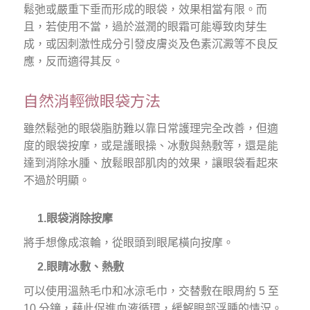
鬆弛或嚴重下垂而形成的眼袋，效果相當有限。而
且，若使用不當，過於滋潤的眼霜可能導致肉芽生
成，或因刺激性成分引發皮膚炎及色素沉澱等不良反
應，反而適得其反。
自然消輕微眼袋方法
雖然鬆弛的眼袋脂肪難以靠日常護理完全改善，但適
度的眼袋按摩，或是護眼操、冰敷與熱敷等，還是能
達到消除水腫、放鬆眼部肌肉的效果，讓眼袋看起來
不過於明顯。
1.眼袋消除按摩
將手想像成滾輪，從眼頭到眼尾橫向按摩。
2.眼睛冰敷、熱敷
可以使用溫熱毛巾和冰涼毛巾，交替敷在眼周約 5 至
10 分鐘，藉此促進血液循環，緩解眼部浮腫的情況。