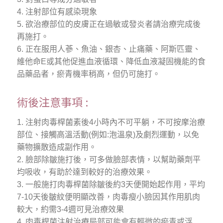
4. 注射部位有感染現象
5. 欲治療部位的皮膚正在過敏或發炎者請治療完成後
再施打。
6. 正在服用人蔘、魚油、銀杏、止痛藥、阿斯匹靈、
維他命E或其他促進血液循環、降低血液凝固機能的食
品藥品者，瘀青機率稍高，但仍可施打。
術後注意事項 :
1. 注射肉毒桿菌素後4小時內不可平躺，不可按摩治療
部位、接觸高溫活動(例如:泡溫泉)及劇烈運動，以免
藥物擴散造成副作用。
2. 臉部除皺施打後，可多做臉部表情，以幫助藥劑平
均吸收，有助於達到較好的治療效果。
3. 一般施打肉毒桿菌除皺後約3天便開始起作用，平均
7-10天後皺紋便明顯改善，肉毒瘦小臉因其作用肌肉
較大，約需3-4週可見治療效果
4. 肉毒桿菌注射治療局部可能會有輕微的瘀青或浮