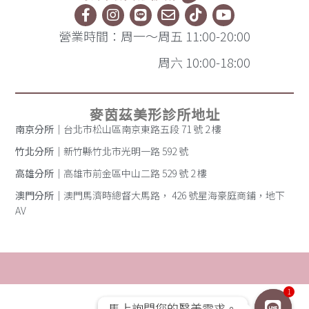
營業時間：周一～周五 11:00-20:00
周六 10:00-18:00
麥茵茲美形診所地址
南京分所
｜台北市松山區南京東路五段 71 號 2 樓
竹北分所
｜新竹縣竹北市光明一路 592 號
高雄分所
｜高雄市前金區中山二路 529 號 2 樓
澳門分所
｜澳門馬濟時總督大馬路， 426 號星海豪庭商鋪，地下
AV
1
馬上詢問您的醫美需求。
馬上詢問您的醫美需求。