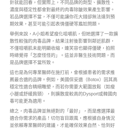
針就能回春，但實際上，不同品牌的劑型、擴散性、
濃度與穩定性都會對最終的肉毒除皺效果產生影響。
若品牌選擇不當，不僅可能讓你花大錢卻無法達到預
期效果，甚至可能引起表情僵硬等尷尬問題。
舉例來說，A小姐希望瘦化咀嚼肌，但她選擇了一款擴
散性較強的肉毒品牌，結果注射後影響到鄰近肌群，
不僅咀嚼肌未能明顯收縮，連笑容也顯得僵硬，拍照
時總覺得「怎麼怪怪的」。這並非醫生技術問題，而
是品牌選擇不當所致。
這也是為何專業醫師在施打前，會根據患者的需求推
薦最合適的品牌。例如，美國保妥適（Botox）因其高
穩定性適合精細雕塑，而若你需要大範圍放鬆（如瘦
小腿或舒緩肩頸），則擴散度較高的Dysport或韓國肉
毒可能更為適用。
總之，肉毒品牌並無絕對的「最好」，而是應選擇最
適合你需求的產品！切勿盲目跟風，應根據自身情況
並依賴專業醫師的建議，才能確保效果自然、恰到好