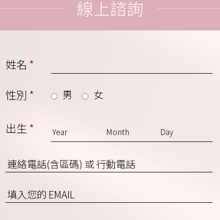
線上諮詢
姓名
*
性別
*
男
女
出生
*
連
絡
電
EMAIL
話
(含