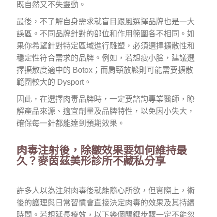
既自然又不失靈動。
最後，不了解自身需求就盲目跟風選擇品牌也是一大
誤區。不同品牌針對的部位和作用範圍各不相同。如
果你希望針對特定區域進行雕塑，必須選擇擴散性和
穩定性符合需求的品牌。例如，若想瘦小臉，建議選
擇擴散度適中的 Botox；而肩頸放鬆則可能需要擴散
範圍較大的 Dysport。
因此，在選擇肉毒品牌時，一定要諮詢專業醫師，瞭
解產品來源、適宜劑量及品牌特性，以免因小失大，
確保每一針都能達到預期效果。
肉毒注射後，除皺效果要如何維持最
久？麥茵茲美形診所不藏私分享
許多人以為注射肉毒後就能隨心所欲，但實際上，術
後的護理與日常習慣會直接決定肉毒的效果及其持續
時間。若想延長療效，以下幾個關鍵步驟一定不能忽