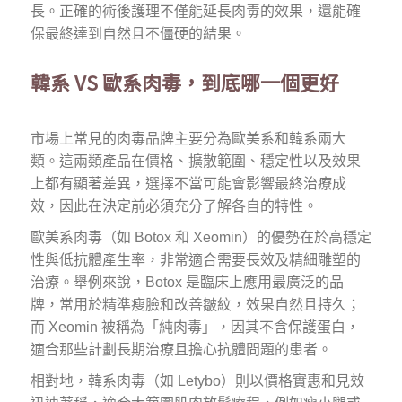
長。正確的術後護理不僅能延長肉毒的效果，還能確
保最終達到自然且不僵硬的結果。
韓系 VS 歐系肉毒，到底哪一個更好
市場上常見的肉毒品牌主要分為歐美系和韓系兩大
類。這兩類產品在價格、擴散範圍、穩定性以及效果
上都有顯著差異，選擇不當可能會影響最終治療成
效，因此在決定前必須充分了解各自的特性。
歐美系肉毒（如 Botox 和 Xeomin）的優勢在於高穩定
性與低抗體產生率，非常適合需要長效及精細雕塑的
治療。舉例來說，Botox 是臨床上應用最廣泛的品
牌，常用於精準瘦臉和改善皺紋，效果自然且持久；
而 Xeomin 被稱為「純肉毒」，因其不含保護蛋白，
適合那些計劃長期治療且擔心抗體問題的患者。
相對地，韓系肉毒（如 Letybo）則以價格實惠和見效