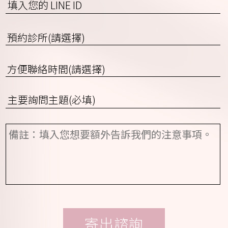
區
填
碼)
入
或
您
預
行
的
約
動
LINE
診
電
ID
方
所
話
便
(請
聯
選
詢
絡
擇)
問
時
項
間
備
目
(請
註
*
選
擇)