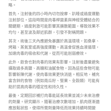
略。
首先，注射後的四小時內切勿按摩、趴睡或過度運動
注射部位。這段時間是肉毒桿菌素與神經受體結合的
關鍵期，過度刺激可能影響其擴散範圍，導致效果不
均勻，甚至波及鄰近肌群，引發不對稱問題。
其次，術後三天內應避免暴露於高溫環境，如桑拿、
烤箱、蒸氣室或高強度運動。高溫會促進血液循環，
加速肉毒的吸收和代謝，從而可能削弱療效。
此外，飲食也對肉毒的效果有影響。注射後盡量避免
攝取過多高鹽、高糖和油膩食物，因為這些食物可能
影響新陳代謝，使肉毒效果更快消退。相反地，補充
富含鋅的食物（例如南瓜籽、堅果、全穀類）可能有
助於提高肉毒的穩定性和持久性。
最後，定期回診補打肉毒能延長效果並減少未來治療
的劑量。研究顯示，隨著治療次數增加，肌肉逐漸適
應放鬆狀態，使得所需劑量降低而效果持續時間變