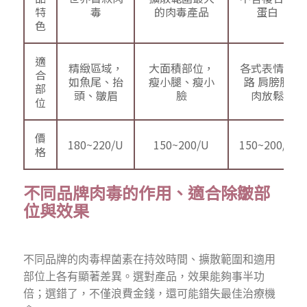
特
毒
的肉毒產品
蛋白
色
適
精緻區域，
大面積部位，
各式表情紋
合
如魚尾、抬
瘦小腿、瘦小
路 肩膀肌
部
頭、皺眉
臉
肉放鬆
位
價
180~220/U
150~200/U
150~200/U
格
不同品牌肉毒的作用、適合除皺部
位與效果
不同品牌的肉毒桿菌素在持效時間、擴散範圍和適用
部位上各有顯著差異。選對產品，效果能夠事半功
倍；選錯了，不僅浪費金錢，還可能錯失最佳治療機