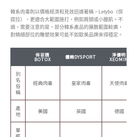
韓系肉毒則以價格經濟和見效迅速著稱，Letybo（保
提拉），更適合大範圍施打，例如肩頸或小腿肌。不
過，需要注意的是，部分韓系產品的擴散範圍較廣，
對精細部位的雕塑效果可能不如歐美品牌來得穩定。
保妥適
淨優明
儷緻DYSPORT
BOTOX
XEOMIN
別
名
經典肉毒
皇家肉毒
天使肉毒
俗
稱
產
美國
英國
德國
地
單
瓶