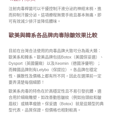
注射肉毒桿菌可以干擾控制汗液分泌的神經末梢，進
而抑制汗腺分泌。這項療程無需手術且基本無痛，即
可有效減少排汗並降低體味。
歐美與韓系各品牌肉毒除皺效果比較
目前在台灣合法使用的肉毒品牌大致可分為兩大類：
歐美系和韓系。歐美品牌包括Botox（美國保妥適）、
Dysport（英國儷緻）以及Xeomin（德國淨優明）；
而韓國品牌則有Letybo（保提拉）。各品牌在穩定
性、擴散性及價格上都有所不同，因此在選擇前一定
要弄清楚每個細節！
歐美系肉毒的特色在於高穩定性且不易引發抗體，適
合用於細緻雕塑，如改善動態皺紋（例如抬頭紋和皺
眉紋）或精準瘦臉。保妥適（Botox）就是這類型的典
型代表，品質保證，但價格也相對較高。