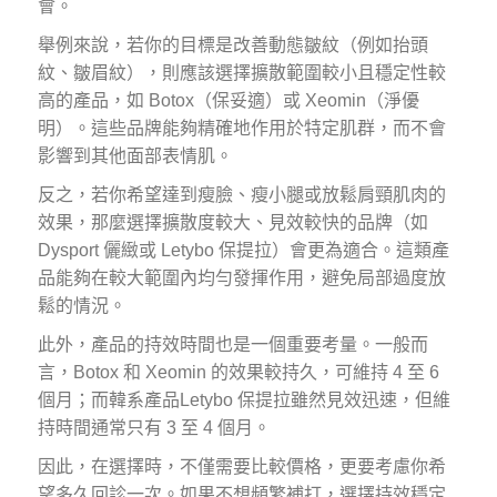
會。
舉例來說，若你的目標是改善動態皺紋（例如抬頭
紋、皺眉紋），則應該選擇擴散範圍較小且穩定性較
高的產品，如 Botox（保妥適）或 Xeomin（淨優
明）。這些品牌能夠精確地作用於特定肌群，而不會
影響到其他面部表情肌。
反之，若你希望達到瘦臉、瘦小腿或放鬆肩頸肌肉的
效果，那麼選擇擴散度較大、見效較快的品牌（如
Dysport 儷緻或 Letybo 保提拉）會更為適合。這類產
品能夠在較大範圍內均勻發揮作用，避免局部過度放
鬆的情況。
此外，產品的持效時間也是一個重要考量。一般而
言，Botox 和 Xeomin 的效果較持久，可維持 4 至 6
個月；而韓系產品Letybo 保提拉雖然見效迅速，但維
持時間通常只有 3 至 4 個月。
因此，在選擇時，不僅需要比較價格，更要考慮你希
望多久回診一次。如果不想頻繁補打，選擇持效穩定