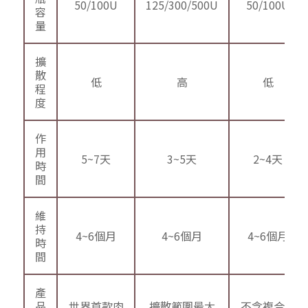
50/100U
125/300/500U
50/100U
容
量
擴
散
低
高
低
程
度
作
用
5~7天
3~5天
2~4天
時
間
維
持
4~6個月
4~6個月
4~6個月
時
間
產
品
世界首款肉
擴散範圍最大
不含複合型