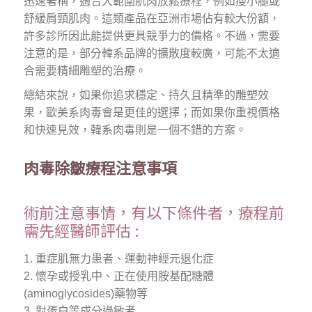
迅速著稱，適合大範圍肌肉放鬆療程，例如瘦小腿或
舒緩肩頸肌肉。這類產品在亞洲市場佔有較大份額，
許多診所因此能提供更具競爭力的價格。不過，需要
注意的是，部分韓系品牌的擴散度較廣，可能不太適
合需要精細雕塑的治療。
總結來說，如果你追求穩定、持久且精準的雕塑效
果，歐美系肉毒會是更佳的選擇；而如果你重視價格
和快速見效，韓系肉毒則是一個不錯的方案。
肉毒除皺療程注意事項
術前注意事情，有以下條件者，療程前
需先經醫師評估 :
1. 重症肌無力患者、運動神經元退化症
2. 懷孕或授乳中、正在使用胺基配糖體
(aminoglycosides)藥物等
3. 對蛋白等成分過敏者