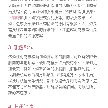
大顯身手！它能夠降低咀嚼肌的活動力，促使肌肉逐
漸萎縮，從而達到修飾臉部輪廓（例如咀嚼肌肥厚、
下顎線
鬆弛、國字臉或嬰兒肥等）的瘦臉效果。不
過，造成臉部線條不夠精緻的原因有很多，因此還是
需要經過專業醫師的仔細評估，才能確定肉毒是否是
最適合你的治療方案！
3.身體部位
透過注射肉毒桿菌到過度活躍的肌肉，可以有效降低
肌肉的運動頻率，使肌肉輪廓逐漸變得柔和、線條更
加優美。例如，過於發達的小腿肌（俗稱蘿蔔腿）、
長期低頭導致的斜方肌增生（俗稱虎背、或水牛肩）
以及肩頸僵硬等情況，都十分適合採用肉毒治療。這
不僅有助於改善體態，也能顯著緩解因肌肉緊繃所引
起的不適感。
4.止汗除臭