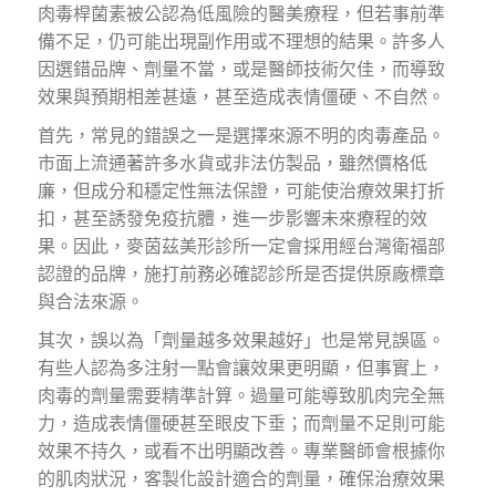
肉毒桿菌素被公認為低風險的醫美療程，但若事前準
備不足，仍可能出現副作用或不理想的結果。許多人
因選錯品牌、劑量不當，或是醫師技術欠佳，而導致
效果與預期相差甚遠，甚至造成表情僵硬、不自然。
首先，常見的錯誤之一是選擇來源不明的肉毒產品。
市面上流通著許多水貨或非法仿製品，雖然價格低
廉，但成分和穩定性無法保證，可能使治療效果打折
扣，甚至誘發免疫抗體，進一步影響未來療程的效
果。因此，麥茵茲美形診所一定會採用經台灣衛福部
認證的品牌，施打前務必確認診所是否提供原廠標章
與合法來源。
其次，誤以為「劑量越多效果越好」也是常見誤區。
有些人認為多注射一點會讓效果更明顯，但事實上，
肉毒的劑量需要精準計算。過量可能導致肌肉完全無
力，造成表情僵硬甚至眼皮下垂；而劑量不足則可能
效果不持久，或看不出明顯改善。專業醫師會根據你
的肌肉狀況，客製化設計適合的劑量，確保治療效果