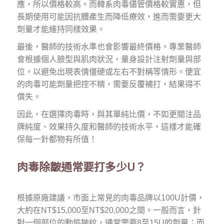
應，所以價格較高。而韓系肉毒儘管價格較實惠，但
長期使用可能因抗體產生而降低療效，進而需要更大
劑量才能維持同樣效果。
最後，醫師的技術水準也會影響最終價格。專業醫師
會根據個人臉型與肌肉狀況，量身設計注射劑量與部
位，以避免出現表情僵硬或左右不對稱等情形。便宜
的肉毒可能劑量把控不精，需要反覆補打，結果得不
償失。
因此，在選擇肉毒時，與其單純比價，不如更關注品
牌純度、效果持久度和醫師的技術水平，這樣才能確
保每一針都物有所值！
肉毒除皺通常要打多少U？
根據原廠建議，市面上常見的肉毒品牌以100U計價，
大約在NT$15,000至NT$20,000之間。一般而言，針
對一個部位的動態皺紋，通常需要8至15U的劑量；而