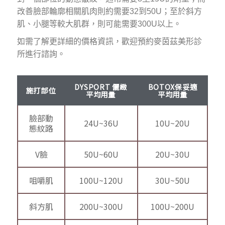
改善臉部輪廓相關肌肉則約需要32到50U；至於斜方
肌、小腿等較大肌群，則可能需要300U以上。
如需了解更詳細的價格資訊，歡迎預約麥茵茲美形診
所進行諮詢。
DYSPORT 儷緻
BOTOX保妥適
施打部位
平均用量
平均用量
臉部動
24U~36U
10U~20U
態紋路
V臉
50U~60U
20U~30U
咀嚼肌
100U~120U
30U~50U
斜方肌
200U~300U
100U~200U