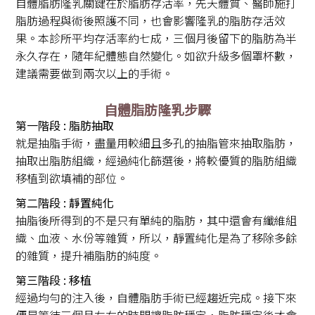
自體脂肪隆乳關鍵在於脂肪存活率，先天體質、醫師施打
脂肪過程與術後照護不同，也會影響隆乳的脂肪存活效
果。本診所平均存活率約七成，三個月後留下的脂肪為半
永久存在，隨年紀體態自然變化。如欲升級多個罩杯數，
建議需要做到兩次以上的手術。
自體脂肪隆乳步驟
第一階段 : 脂肪抽取
就是抽脂手術，盡量用較細且多孔的抽脂管來抽取脂肪，
抽取出脂肪組織，經過純化篩選後，將較優質的脂肪組織
移植到欲填補的部位。
第二階段 : 靜置純化
抽脂後所得到的不是只有單純的脂肪，其中還會有纖維組
織、血液、水份等雜質，所以，靜置純化是為了移除多餘
的雜質，提升補脂肪的純度。
第三階段 : 移植
經過均勻的注入後，自體脂肪手術已經趨近完成。接下來