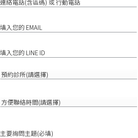
絡
電
話
(含
EMAIL
區
碼)
或
行
填
動
入
電
您
話
的
LINE
預
ID
約
診
所
(請
方
選
便
擇)
聯
絡
時
詢
間
問
(請
項