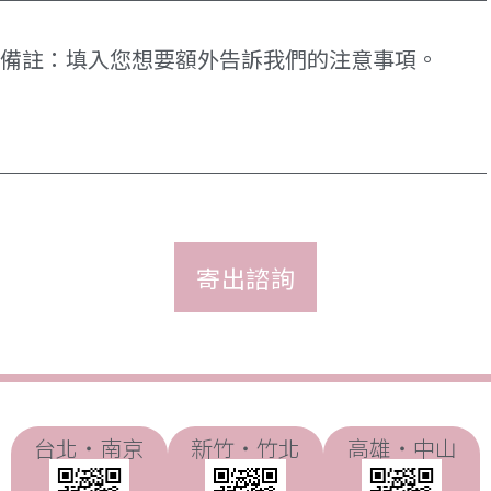
選
目
擇)
*
備
註
台北・南京
新竹・竹北
高雄・中山