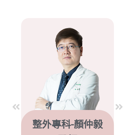
毅
唐文瑞 醫師