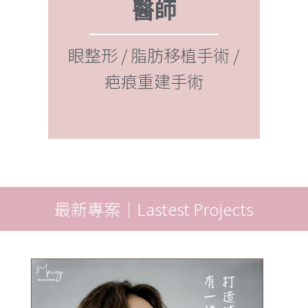
雷射光療 / 自體脂肪抽脂
眼
補臉 / 豐全臉 / 隆乳 / 豐
自
 /
胸
最新專案｜Lastest Projects