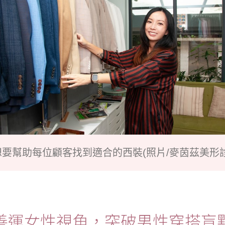
想要幫助每位顧客找到適合的西裝(照片/麥茵茲美形診
善運女性視角，突破男性穿搭盲