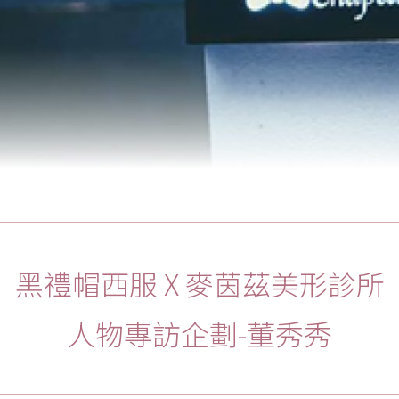
黑禮帽西服 X 麥茵茲美形診所
人物專訪企劃-董秀秀