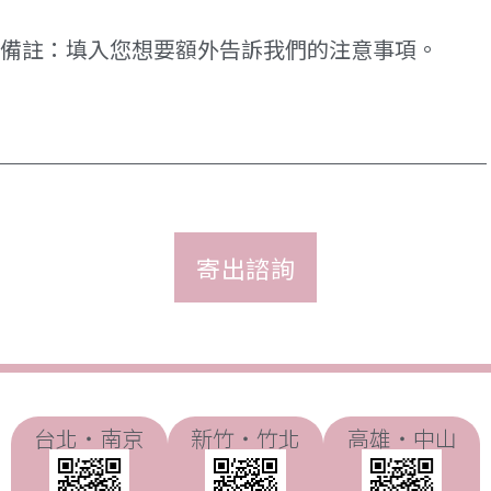
選
目
擇)
*
備
註
台北・南京
新竹・竹北
高雄・中山