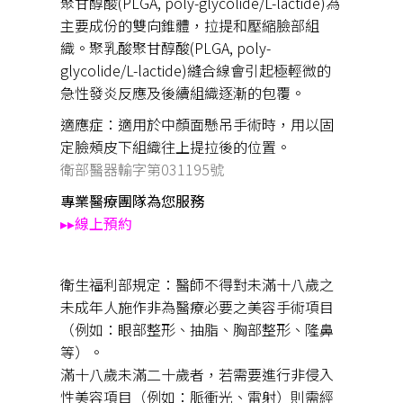
聚甘醇酸(PLGA, poly-glycolide/L-lactide)為
主要成份的雙向錐體，拉提和壓縮臉部組
織。聚乳酸聚甘醇酸(PLGA, poly-
glycolide/L-lactide)縫合線會引起極輕微的
急性發炎反應及後續組織逐漸的包覆。
適應症：適用於中顏面懸吊手術時，用以固
定臉頰皮下組織往上提拉後的位置。
衛部醫器輸字第031195號
專業醫療團隊為您服務
▸▸
線上預約
衛生福利部規定：醫師不得對未滿十八歲之
未成年人施作非為醫療必要之美容手術項目
（例如：眼部整形、抽脂、胸部整形、隆鼻
等）。
滿十八歲未滿二十歲者，若需要進行非侵入
性美容項目（例如：脈衝光、雷射）則需經