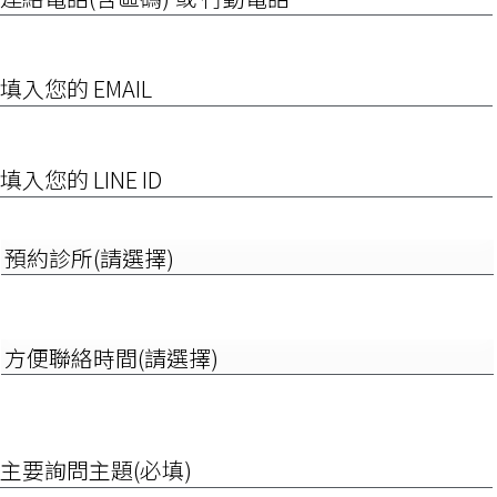
電
話
(含
EMAIL
區
碼)
或
行
填
動
入
電
您
話
的
LINE
預
ID
約
診
所
(請
方
選
便
擇)
聯
絡
時
詢
間
問
(請
項