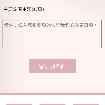
(請
聯
選
詢
絡
擇)
問
時
項
間
備
目
(請
註
*
選
擇)