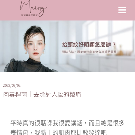
2022/08/08
肉毒桿菌｜去除討人厭的皺眉
平時真的很聒噪我很愛講話，而且總是很多
表情包，我臉上的肌肉耶比較發達吧