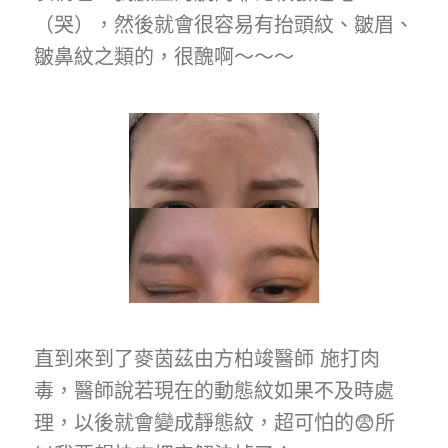
（哭），然後就會很容易有抬頭紋、皺眉、
皺鼻紋之類的，很醜啊～～～
直到來到了麥茵茲由方柏竣醫師 施打肉
毒，醫師說若現在的動態紋如果不及時處
理，以後就會變成靜態紋，超可怕的😨所