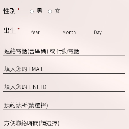
性別
*
男
女
出生
*
連
絡
電
EMAIL
話
(含
區
填
碼)
入
或
您
預
行
的
約
動
LINE
診
電
ID
方
所
話
便