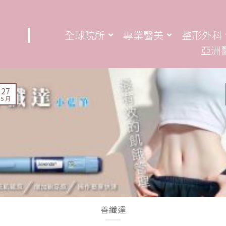
全球院所
專業醫美
整形外科
亞洲
27
5 月
善纖達