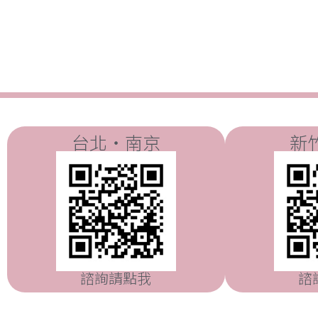
台北・南京
新
諮詢請點我
諮