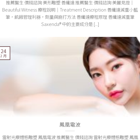
推薦醫生 價錢諮詢 美形雕塑 善纖達 推薦醫生 價錢諮詢 美麗見證｜
Beautiful Witness 療程說明｜Treatment Description 善纖達減重小藍
筆，飢餓管理利器，劑量與施打方法 善纖達療程原理 善纖達減重筆
Saxenda® 中的主要成分是 [...]
24
2 月
鳳凰電波
雷射光療體態雕塑 鳳凰電波 推薦醫生 價錢諮詢 雷射光療體態雕塑 鳳凰