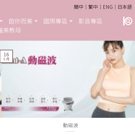
簡中｜
繁中｜
ENG｜
日本語
茵你而美
國際專區
影音專區
醫美教母
16
5 月
動磁波