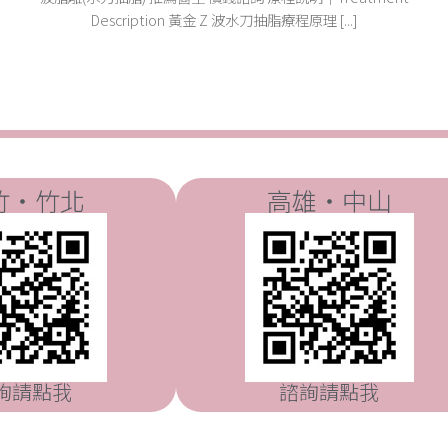
Description 黃金 Z 波水刀抽脂療程原理 [...]
竹・竹北
高雄・中山
詢請點我
諮詢請點我