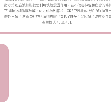
術方式 超音波抽脂就是利用快速震盪作用，在不傷害神經和血管的條
下將脂肪細胞膜碎解，使之成為乳靡狀，再將已乳化成液態的脂肪吸
體外。超音波抽脂對神經血管的傷害降低了許多；又因超音波震盪時
產生攝氏 40 至 45 [...]