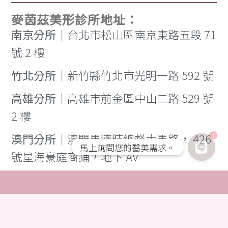
麥茵茲美形診所地址：
南京分所
｜台北市松山區南京東路五段 71
號 2 樓
竹北分所
｜新竹縣竹北市光明一路 592 號
高雄分所
｜高雄市前金區中山二路 529 號
2 樓
澳門分所
｜澳門馬濟時總督大馬路， 426
1
馬上詢問您的醫美需求。
馬上詢問您的醫美需求。
號星海豪庭商鋪，地下 AV