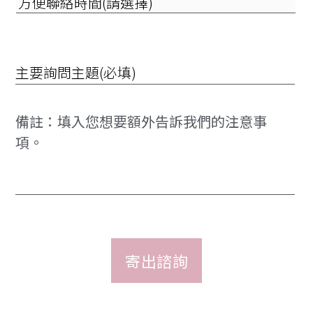
便
擇)
聯
絡
時
詢
間
問
(請
項
選
目
擇)
*
備
註