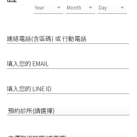
連
絡
電
話
(含
EMAIL
區
碼)
或
行
填
動
入
電
您
話
的
LINE
預
ID
約
診
所
(請
方
選