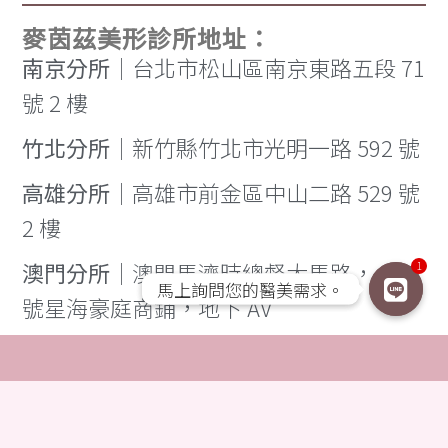
麥茵茲美形診所地址：
南京分所
｜台北市松山區南京東路五段 71
號 2 樓
竹北分所
｜新竹縣竹北市光明一路 592 號
高雄分所
｜高雄市前金區中山二路 529 號
2 樓
澳門分所
｜澳門馬濟時總督大馬路， 426
1
馬上詢問您的醫美需求。
馬上詢問您的醫美需求。
號星海豪庭商鋪，地下 AV