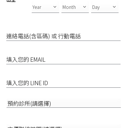
連
絡
電
話
(含
EMAIL
區
碼)
或
行
填
動
入
電
您
話
的
LINE
預
ID
約
診
所
(請
方
選