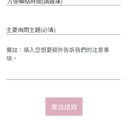
便
擇)
聯
絡
時
詢
間
問
(請
項
選
目
擇)
*
備
註