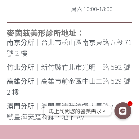
周六 10:00-18:00
麥茵茲美形診所地址：
南京分所
｜台北市松山區南京東路五段 71
號 2 樓
竹北分所
｜新竹縣竹北市光明一路 592 號
高雄分所
｜高雄市前金區中山二路 529 號
2 樓
澳門分所
｜澳門馬濟時總督大馬路， 426
1
馬上詢問您的醫美需求。
馬上詢問您的醫美需求。
號星海豪庭商鋪，地下 AV