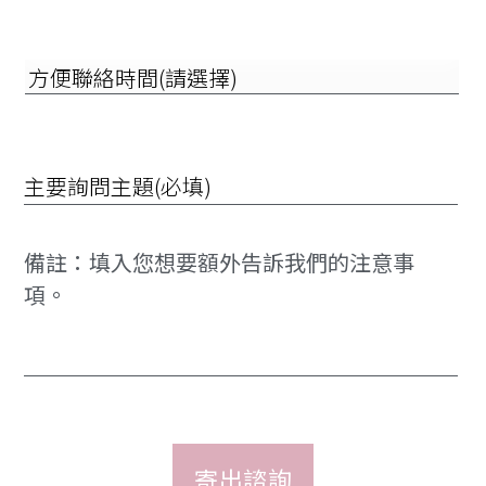
診
所
(請
方
選
便
擇)
聯
絡
時
詢
間
問
(請
項
選
目
擇)
*
備
註