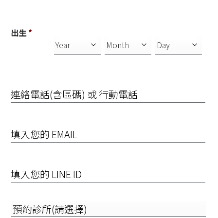
出生
*
連
絡
電
話
(含
EMAIL
區
碼)
或
行
填
動
入
電
您
話
的
LINE
預
ID
約