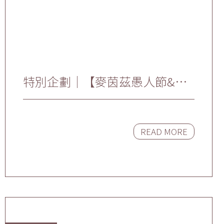
特別企劃｜【麥茵茲愚人節&醫
師節特輯】嚴肅的醫生也有不可
告人的一面？！JKF女郎艾比大
秀比基尼？
READ MORE