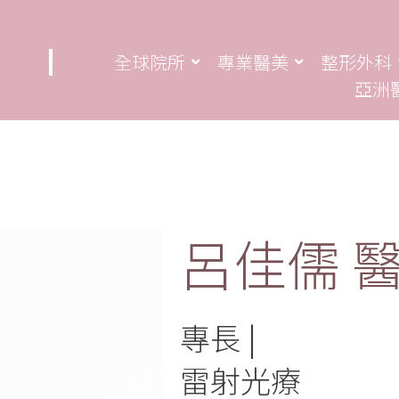
全球院所
專業醫美
整形外科
亞洲
呂佳儒 
專長
雷射光療