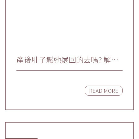
產後肚子鬆弛還回的去嗎? 解析
各項醫美療程重拾緊實小腹
READ MORE