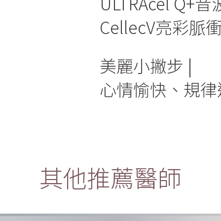
ULTRAcel Q
CellecV亮彩
美麗小撇步
心情愉快、規律
其他推薦醫師