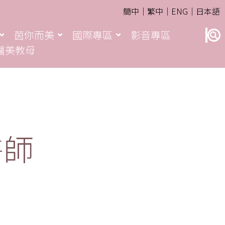
簡中｜
繁中｜
ENG｜
日本語
茵你而美
國際專區
影音專區
醫美教母
醫師