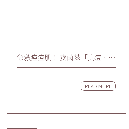
急救痘痘肌！ 麥茵茲「抗痘、除
粉刺」療程 拯救夏日油痘肌
READ MORE