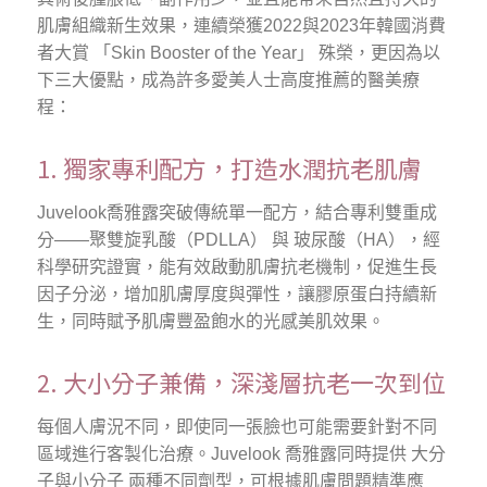
肌膚組織新生效果，連續榮獲2022與2023年韓國消費
者大賞 「Skin Booster of the Year」 殊榮，更因為以
下三大優點，成為許多愛美人士高度推薦的醫美療
程：
1. 獨家專利配方，打造水潤抗老肌膚
Juvelook喬雅露突破傳統單一配方，結合專利雙重成
分——聚雙旋乳酸（PDLLA） 與 玻尿酸（HA），經
科學研究證實，能有效啟動肌膚抗老機制，促進生長
因子分泌，增加肌膚厚度與彈性，讓膠原蛋白持續新
生，同時賦予肌膚豐盈飽水的光感美肌效果。
2. 大小分子兼備，深淺層抗老一次到位
每個人膚況不同，即使同一張臉也可能需要針對不同
區域進行客製化治療。Juvelook 喬雅露同時提供 大分
子與小分子 兩種不同劑型，可根據肌膚問題精準應