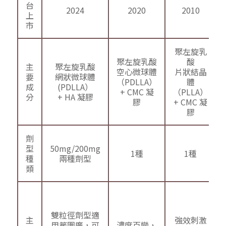
台
2024
2020
2010
上
市
聚左旋乳
聚左旋乳酸
酸
主
聚左旋乳酸
空心微球體
片狀結晶
要
網狀微球體
（PDLLA）
體
成
(PDLLA）
+ CMC 凝
（PLLA）
分
+ HA 凝膠
膠
+ CMC 凝
膠
劑
型
50mg/200mg
1種
1種
種
兩種劑型
類
雙粒徑劑型適
主
強效刺激
用範圍廣，可
濃度百變，