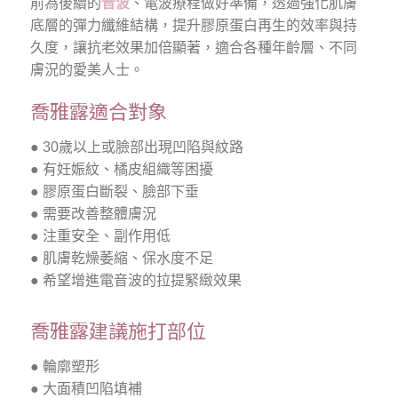
前為後續的
音波
、電波療程做好準備，透過強化肌膚
底層的彈力纖維結構，提升膠原蛋白再生的效率與持
久度，讓抗老效果加倍顯著，適合各種年齡層、不同
膚況的愛美人士。
喬雅露適合對象
● 30歲以上或臉部出現凹陷與紋路
● 有妊娠紋、橘皮組織等困擾
● 膠原蛋白斷裂、臉部下垂
●
需要改善整體膚況
● 注重安全、副作用低
● 肌膚乾燥萎縮、保水度不足
● 希望增進電音波的拉提緊緻效果
喬雅露建議施打部位
● 輪廓塑形
● 大面積凹陷填補