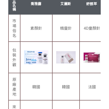
品
喬雅露
艾麗斯
舒顏萃
名
稱
市
場
素顏針
精靈針
4D童顏針
俗
名
包
裝
外
觀
原
廠
韓國
韓國
法國
產
地
來