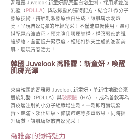
喬雅露 Juvelook 新童妍膠原蛋白增生劑，採用聚雙旋
乳酸（
PDLLA
）與玻尿酸的獨特配方，結合3L微分子
膠原技術，持續刺激膠原蛋白生成，讓肌膚水潤透
亮，呈現自然Q彈的年輕光采！不僅能單獨使用，還可
搭配電音波療程，預先強化膠原結構，構築緊密的纖
維網絡，全面提升緊緻度，輕鬆打造天生般的澎潤美
肌，展現青春活力！
韓國 Juvelook 喬雅露：新童妍，喚醒
肌膚光澤
來自韓國的喬雅露 Juvelook 新童妍，革新性地融合聚
雙旋乳酸（PDLLA）與
玻尿酸
（HA），成為首款專為
真皮層注射的小分子組織增生劑。一劑即可實現緊
實、飽滿、淡化細紋、修復痘疤等多重效果，同時提
升膚質，讓肌膚綻放自然光采！
喬雅露的獨特魅力