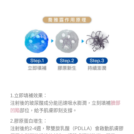
1.立即填補效果：
注射後的玻尿酸成分能迅速吸水膨潤，立刻填補
臉部
凹陷
部位，給予肌膚即刻支撐。
2.膠原蛋白增生：
注射後約2-4週，聚雙旋乳酸（PDLLA）會啟動肌膚膠