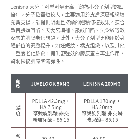
Lenisna 大分子劑型劑量更高（約為小分子劑型的四
倍），分子粒徑也較大，主要適用於皮膚深層組織填
充與支撐，能提供明顯且持續的體積修復效果。適合
改善臉頰凹陷、夫妻宮填補、皺紋凹陷、法令紋等較
深層的肌膚老化問題。此外，大分子劑型更能用於身
體部位的緊緻提升，如妊娠紋、橘皮組織，以及其他
中重度老化跡象，提供更強效的膠原蛋白再生作用，
幫助恢復肌膚飽滿彈性。
劑
JUVELOOK 50MG
LENISNA 200MG
型
PDLLA 42.5mg +
PDLLA 170mg +
濃
HA 7.5mg
HA 30mg
度
聚雙旋乳酸:非交
聚雙旋乳酸:非交聯
聯玻尿酸= 85:15
玻尿酸= 85:15
粒
20-40𝜇𝑚
40-80𝜇𝑚