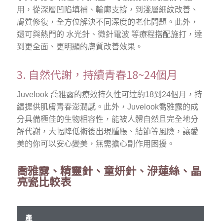
用，從深層凹陷填補、輪廓支撐，到淺層細紋改善、
膚質修復，全方位解決不同深度的老化問題。此外，
還可與熱門的 水光針、微針電波 等療程搭配施打，達
到更全面、更明顯的膚質改善效果。
3. 自然代謝，持續青春18~24個月
Juvelook 喬雅露的療效持久性可達約18到24個月，持
續提供肌膚青春澎潤感。此外，Juvelook喬雅露的成
分具備極佳的生物相容性，能被人體自然且完全地分
解代謝，大幅降低術後出現腫脹、結節等風險，讓愛
美的你可以安心變美，無需擔心副作用困擾。
喬雅露、精靈針、童妍針、洢蓮絲、晶
亮瓷比較表
產