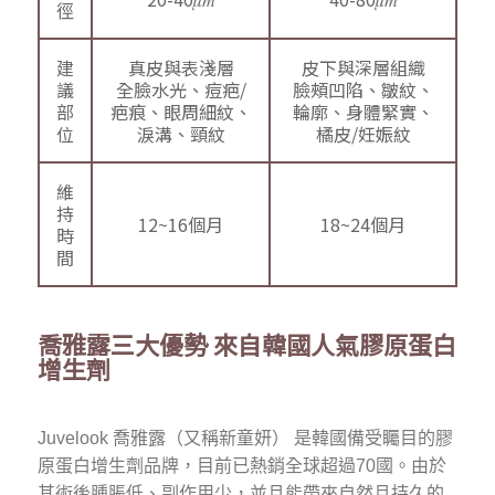
徑
建
真皮與表淺層
皮下與深層組織
議
全臉水光、痘疤/
臉頰凹陷、皺紋、
部
疤痕、眼周細紋、
輪廓、身體緊實、
位
淚溝、頸紋
橘皮/妊娠紋
維
持
12~16個月
18~24個月
時
間
喬雅露三大優勢 來自韓國人氣膠原蛋白
增生劑
Juvelook 喬雅露（又稱新童妍） 是韓國備受矚目的膠
原蛋白增生劑品牌，目前已熱銷全球超過70國。由於
其術後腫脹低、副作用少，並且能帶來自然且持久的