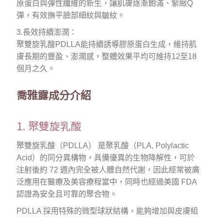
原蛋白與彈性纖維的新生，讓肌膚逐漸飽滿、緊緻Q
彈，有效撫平臉部細紋與皺紋。
3.長效持續澎潤：
聚雙旋乳酸PDLLA能持續誘導膠原蛋白生成，維持肌
膚長期的豐盈、澎潤感，整體效果平均可維持12至18
個月之久。
喬雅露成分介紹
1. 聚雙旋乳酸
聚雙旋乳酸（PDLLA） 是聚乳酸（PLA, Polylactic
Acid）的同分異構物，具備優異的生物降解性，可於
注射後約 72 週內完全被人體自然代謝，因此經常被廣
泛應用在醫療及美容療程當中，同時也經過美國 FDA
認證為安全且可靠的聚合物。
PDLLA 採用特殊的微型球狀結構，能夠增加與皮膚組