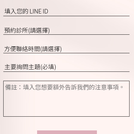
(含
區
填
碼)
入
或
您
預
行
的
約
動
LINE
診
電
ID
方
所
話
便
(請
聯
選
詢
絡
擇)
問
時
項
間
備
目
(請
註
*
選
擇)