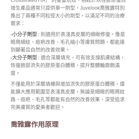
Crosslinked HA） 的雙重功效，相較於以往膠原蛋白
增生產品通常只提供單一劑型，Juvelook喬雅露特別
推出了兩種不同粒徑大小的劑型，以滿足不同的治療
需求：
-小分子劑型
: 則適用於表淺真皮層的細緻修復，像是
眼周細紋、痘疤改善、毛孔縮小等膚質問題，都能達
到顯著且自然的改善效果。
-大分子劑型
: 適合深層填充，可有效支撐肌膚結構，
恢復臉部流失的膠原蛋白體積，提升整體輪廓飽滿
度。
不僅能用於深層填補與增加流失的膠原蛋白體積，還
能擴大應用範圍至表淺真皮層，無論是細緻的眼周紋
路、痘疤、毛孔等都能有自然的改善效果，深受追求
完美膚質的愛美者歡迎。
喬雅露作用原理