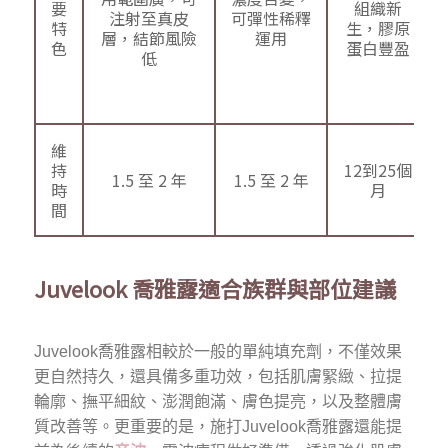
要
組織新
注射至真皮
可彈性稀釋
特
生，膠原
層，結節風險
運用
色
蛋白豐盈
低
維
持
12到25個
1.5 至 2 年
1.5 至 2 年
時
月
間
Juvelook 喬雅露適合族群與部位建議
Juvelook喬雅露相較於一般的單純填充劑，不僅效果
更自然持久，還具備多重功效，包括肌膚緊緻、拉提
輪廓、撫平細紋、澎潤飽滿、膚色提亮，以及整體膚
質改善等。更重要的是，施打Juvelook喬雅露還能提