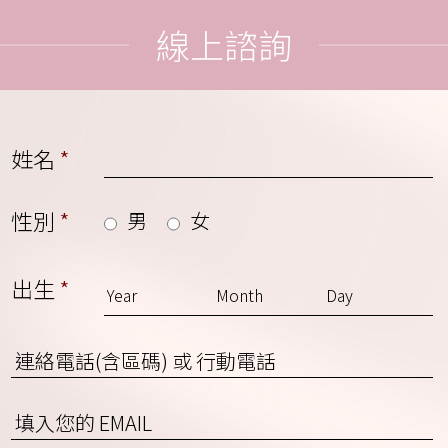
線上諮詢
姓名
*
性別
*
男
女
出生
*
連
絡
電
EMAIL
話