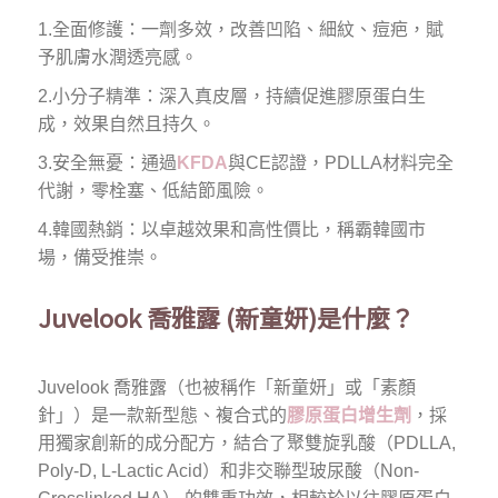
1.全面修護：一劑多效，改善凹陷、細紋、痘疤，賦
予肌膚水潤透亮感。
2.小分子精準：深入真皮層，持續促進膠原蛋白生
成，效果自然且持久。
3.安全無憂：通過
KFDA
與CE認證，PDLLA材料完全
代謝，零栓塞、低結節風險。
4.韓國熱銷：以卓越效果和高性價比，稱霸韓國市
場，備受推崇。
Juvelook 喬雅露 (新童妍)是什麼？
Juvelook 喬雅露（也被稱作「新童妍」或「素顏
針」）是一款新型態、複合式的
膠原蛋白增生劑
，採
用獨家創新的成分配方，結合了聚雙旋乳酸（PDLLA,
Poly-D, L-Lactic Acid）和非交聯型玻尿酸（Non-