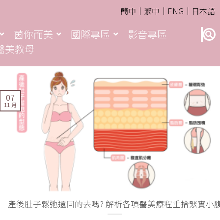
簡中｜
繁中｜
ENG｜
日本語
茵你而美
國際專區
影音專區
醫美教母
07
11 月
產後肚子鬆弛還回的去嗎? 解析各項醫美療程重拾緊實小