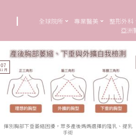
全球院所
專業醫美
整形外科
亞洲
07
11 月
揮別胸部下垂萎縮困擾，眾多產後媽媽選擇的隆乳、提乳
手術