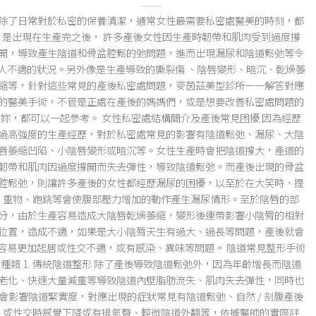
除了日常對於私密的保養清潔，通常女性最需要私密處醫美的時刻，都
是出現在生產完之後， 許多產後女性因生產時韌帶和肌肉受到過度撐
開，導致產生陰道和骨盆腔鬆的弛問題，進而出現漏尿和陰道鬆弛等令
人不適的狀況。另外像是生產導致的撕裂傷 、陰唇變形、暗沉、乾燥萎
縮等，針對這些常見的產後私密處問題，麥茵茲美型診所一一解答對應
的醫美手術，不管是正處在產後的媽媽們，或是想要改善私密處問題的
妳，都可以一起參考。 女性私密處結構簡介及產後常見困擾 因為經歷
過高強度的生產經歷，對於私密處常見的影響有陰道鬆弛、漏尿、大陰
唇萎縮凹陷、小陰唇變形或暗沉等。女性生產時會把陰道撐大，產道的
韌帶和肌肉因過度撐開而失去彈性，導致陰道鬆弛。而產後出現的骨盆
腔鬆弛，則讓許多產後的女性都經歷漏尿的困擾，以至於在大笑時、提
重物、跑跳等會使腹部壓力增加的動作產生漏尿情形。至於陰唇的部
分，由於生產容易造成大陰唇乾燥萎縮，變形後連帶影響小陰脣的相對
位置，造成不適，如果是大小陰脣天生有過大、過長等問題，產後就會
容易更加起居或性交不適，或有感染、異味等問題。 陰道常見整形手術
種類 1. 傳統陰道整形 除了產後導致陰道鬆弛外，因為年齡增長而陰道
老化、快速大量減重等導致陰道內壁脂肪流失、肌肉失去彈性，同時也
會影響陰道緊實度，對應出現的症狀常見有陰道鬆弛、自然 / 剖腹產後
或性交時感覺下降或有排氣聲、輕微陰道外翻等，依據醫師的實際評