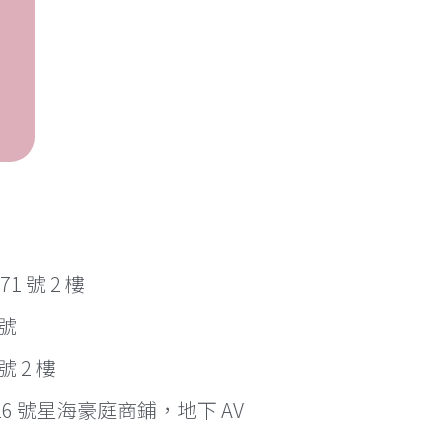
 號 2 樓
 號
 2 樓
6 號星海豪庭商鋪，地下 AV