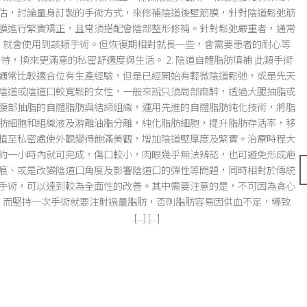
估，討論量身訂製的手術方式，來修補陰道後壁筋膜，針對陰道鬆弛筋
膜進行緊實矯正，且常須搭配會陰部整形修補。針對鬆弛嚴重者，通常
就會使用到該類手術。但恢復期相對就長一些，會需要患者的耐心等
待，換來更滿意的私密舒適度與生活。 2. 陰道自體脂肪填補 此類手術
通常比較適合位有生產經驗，但是已經開始有輕微陰道鬆弛，或是先天
陰道或陰道口較寬鬆的女性，一般來說只須局部麻醉，透過大腿抽脂或
腹部抽脂的自體脂肪與結締組織，運用先進的自體脂肪純化技術，將脂
肪細胞和組織液及游離油脂分離，純化脂肪細胞，提升脂肪存活率，移
植至私密處使外觀變得飽滿美觀，增加陰道壁厚度及緊實。治療時程大
約一小時內就可完成，傷口較小，肉眼幾乎無法辨認，也可避免形成疤
痕、或是改變陰道口角度及影響陰道口的彈性等問題，同時相對於傳統
手術，可以達到較為全面性的改善。其中需要注意的是，不可因為貪心
而堅持一次手術就要注射過量脂肪，否則脂肪容易因供血不足，導致
[...] [...]