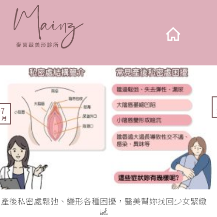
07
1 月
產後私密處鬆弛、變形各種困擾，醫美幫妳找回少女緊緻
感