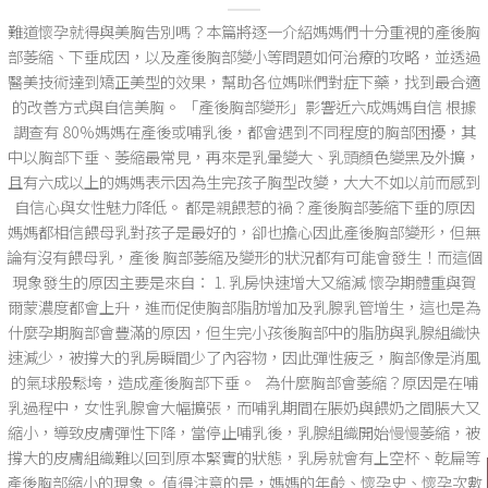
難道懷孕就得與美胸告別嗎？本篇將逐一介紹媽媽們十分重視的產後胸
部萎縮、下垂成因，以及產後胸部變小等問題如何治療的攻略，並透過
醫美技術達到矯正美型的效果，幫助各位媽咪們對症下藥，找到最合適
的改善方式與自信美胸。 「產後胸部變形」影響近六成媽媽自信 根據
調查有 80%媽媽在產後或哺乳後，都會遇到不同程度的胸部困擾，其
中以胸部下垂、萎縮最常見，再來是乳暈變大、乳頭顏色變黑及外擴，
且有六成以上的媽媽表示因為生完孩子胸型改變，大大不如以前而感到
自信心與女性魅力降低。 都是親餵惹的禍？產後胸部萎縮下垂的原因
媽媽都相信餵母乳對孩子是最好的，卻也擔心因此產後胸部變形，但無
論有沒有餵母乳，產後 胸部萎縮及變形的狀況都有可能會發生！而這個
現象發生的原因主要是來自： 1. 乳房快速增大又縮減 懷孕期體重與賀
爾蒙濃度都會上升，進而促使胸部脂肪增加及乳腺乳管增生，這也是為
什麼孕期胸部會豐滿的原因，但生完小孩後胸部中的脂肪與乳腺組織快
速減少，被撐大的乳房瞬間少了內容物，因此彈性疲乏，胸部像是消風
的氣球般鬆垮，造成產後胸部下垂。 為什麼胸部會萎縮？原因是在哺
乳過程中，女性乳腺會大幅擴張，而哺乳期間在脹奶與餵奶之間脹大又
縮小，導致皮膚彈性下降，當停止哺乳後，乳腺組織開始慢慢萎縮，被
撐大的皮膚組織難以回到原本緊實的狀態，乳房就會有上空杯、乾扁等
產後胸部縮小的現象。 值得注意的是，媽媽的年齡、懷孕史、懷孕次數