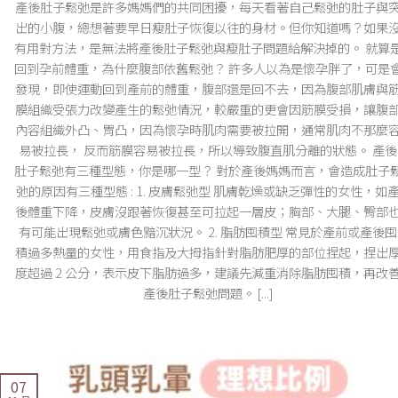
產後肚子鬆弛是許多媽媽們的共同困擾，每天看著自己鬆弛的肚子與
出的小腹，總想著要早日瘦肚子恢復以往的身材。但你知道嗎？如果
有用對方法，是無法將產後肚子鬆弛與瘦肚子問題給解決掉的。 就算
回到孕前體重，為什麼腹部依舊鬆弛？ 許多人以為是懷孕胖了，可是
發現，即使運動回到產前的體重，腹部還是回不去，因為腹部肌膚與
膜組織受張力改變產生的鬆弛情況，較嚴重的更會因筋膜受損，讓腹
內容組織外凸、胃凸，因為懷孕時肌肉需要被拉開，通常肌肉不那麼
易被拉長， 反而筋膜容易被拉長，所以導致腹直肌分離的狀態。 產後
肚子鬆弛有三種型態，你是哪一型？ 對於產後媽媽而言，會造成肚子
弛的原因有三種型態 : 1. 皮膚鬆弛型 肌膚乾燥或缺乏彈性的女性，如
後體重下降，皮膚沒跟著恢復甚至可拉起一層皮；胸部、大腿、臀部
有可能出現鬆弛或膚色黯沉狀況。 2. 脂肪囤積型 常見於產前或產後囤
積過多熱量的女性，用食指及大拇指針對脂肪肥厚的部位捏起，捏出
度超過 2 公分，表示皮下脂肪過多，建議先減重消除脂肪囤積，再改
產後肚子鬆弛問題。 [...]
07