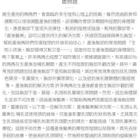
處問題
剛生產完的媽媽們，會面臨許多生理和心理上的挑戰，雖然透過飲食和
運動可以慢慢調整產後的體態，卻很難改善懷孕期間所經歷的身體變
化，像是胸部下垂或失去彈性、鬆弛的陰唇或陰道、鬆垮的腹部等。
「產後醫美」卻可以提供持久的解決方案，快速窈窕曲線與美化胸型，
幫助產後媽咪們恢復理想的外貌和自信心！ 產後胸部的常見問題 「生
完小孩後，胸部變得又鬆又垂……」這是你在生產後面臨的身體變化
嗎？事實上，許多媽媽也經歷了相同情況。根據調查顯示，有高達80%
的媽媽在生產後及哺乳期間，產生不同程度的胸部外觀改變。其中，最
常見的問題包括產後胸部下垂和胸部萎縮，其他常見現象還包括乳頭顏
色變深、乳暈變大、胸部外擴等變化，以及退奶後乳腺腺體的萎縮現
象。 產後胸部的解決方案 許多媽媽在生產後都會發生胸部外觀的變
化，包括胸部下垂、萎縮、乳頭和乳暈變化等問題。然而，這些身體變
化並非不可改善！透過產後醫美，可幫助媽媽們克服這些產後胸部問
題，重獲自信。以下是一些解決方案： 產後醫美解決方案一：乳頭＆乳
暈美化 哺乳或使用擠奶器後，可能會影響乳頭的形狀和色澤，尤其是天
生乳頭過長或受哺乳刺激而乳頭肥大的婦女，都能透過「乳頭乳暈美化
療程」這類手術改善。這種產後醫美的療程原理類似削蘋果，首先去除
多餘的皮膚，使過長的乳頭變短，然後將修整過的乳頭兩側的組織進行