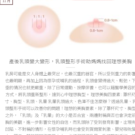
11 月
產後乳頭變大變形，乳頭整形手術助媽媽找回理想美胸
乳房可能是女人身體上最突出，也最沉重的器官，所以受到重力的影
也最明顯，再加上因為懷孕或哺乳的過程，乳頭會變得過大、鬆弛，
垂的情況也就更嚴重，除了日常運動、按摩保養，也可以藉醫學美容
方式，將乳頭重新整形，達到心中理想胸型。 理想美胸四要素 : 罩杯
寸、胸型、乳頭、乳暈 乳暈乳頭過大、色澤不佳怎麼辦？透過乳暈、
頭整形手術可以改善你的問題！理想的美胸要素，除了罩杯尺寸、胸
之外，「乳頭」及「乳暈」的大小是否合宜、兩邊對稱與否也會決定
胸的美觀，進一步影響女性的自信，而乳頭除了受到發育影響，出現
凹陷、不對稱的情形，在懷孕哺乳時也會受到賀爾蒙刺激、嬰兒吸吮