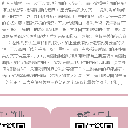
縫合。這樣一來，就可以實現乳頭的小巧美化，而不會損害乳頭的神經
和血液循環、影響乳腺的健康。 產後醫美解決方案二：提乳 對於胸部
較大的女性，更可能因產後哺乳面臨胸部下垂的情況，讓乳房失去原本
的挺拔外觀。面對這樣的情況，可以考慮藉由「提乳手術」改善胸部下
垂。提乳手術的目的為乳腺組織上提、重新固定於胸壁的位置，使乳房
回到更美觀的位置和形狀，看起來更加挺拔、緊緻！ 產後醫美解決方案
三：隆乳 對於天生罩杯相對較小，加上產後哺乳所造成乳房萎縮的女
性，可以藉由「隆乳手術」提升罩杯。市面上有多種美感胸部的產後醫
美方案可供選擇，其中以自體脂肪隆乳和果凍矽膠為主要選項。自體脂
肪隆乳適合想調整胸型的人，會將身體其他部位的多餘活脂肪，蒐集後
填充到胸部裡；果凍矽膠則適合乳房萎縮下垂、上胸無肉的極瘦族群，
藉由內視鏡等器械的輔助，將植入物置入乳房下方，達到胸型圓潤豐滿
的效果。 三大產後醫美解決胸部問題 乳頭＆乳暈美化 提乳 隆乳 [...]
竹・竹北
高雄・中山