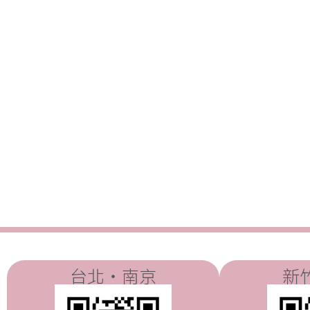
台北・南京
新