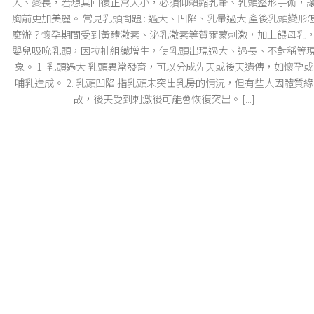
大、變長，若想其回復正常大小，必須仰賴縮乳暈、乳頭整形手術，
胸前更加美麗。 常見乳頭問題 : 過大、凹陷、乳暈過大 產後乳頭變形
麼辦？懷孕期間受到黃體激素、泌乳激素等賀爾蒙刺激，加上餵母乳
嬰兒吸吮乳頭，因拉扯組織增生，使乳頭出現過大、過長、不對稱等
象。 1. 乳頭過大 乳頭異常發育，可以分成先天或後天遺傳，如懷孕或
哺乳造成。 2. 乳頭凹陷 指乳頭未突出乳房的情況，但有些人因體質緣
故，後天受到刺激後可能會恢復突出。 [...]