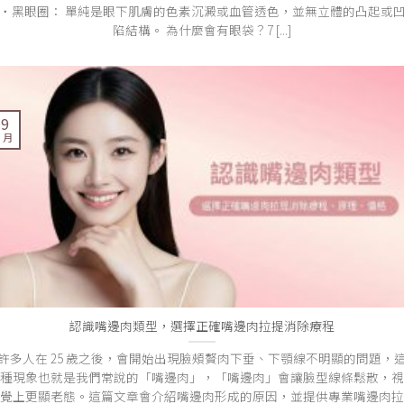
・黑眼圈： 單純是眼下肌膚的色素沉澱或血管透色，並無立體的凸起或
陷結構。 為什麼會有眼袋？7 [...]
19
2 月
認識嘴邊肉類型，選擇正確嘴邊肉拉提消除療程
許多人在 25 歲之後，會開始出現臉頰贅肉下垂、下顎線不明顯的問題，
種現象也就是我們常說的「嘴邊肉」，「嘴邊肉」會讓臉型線條鬆散，視
覺上更顯老態。這篇文章會介紹嘴邊肉形成的原因，並提供專業嘴邊肉拉