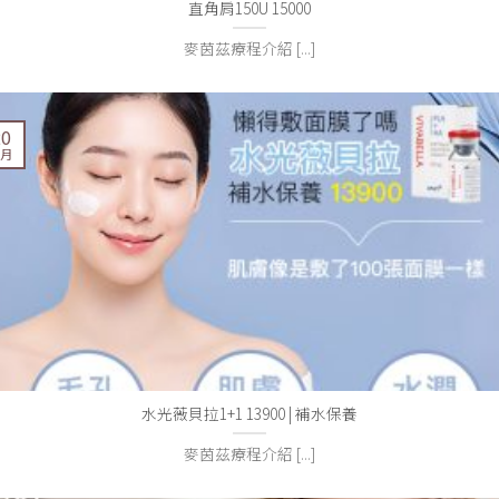
直角肩150U 15000
麥茵茲療程介紹 [...]
20
 月
水光薇貝拉1+1 13900 | 補水保養
麥茵茲療程介紹 [...]