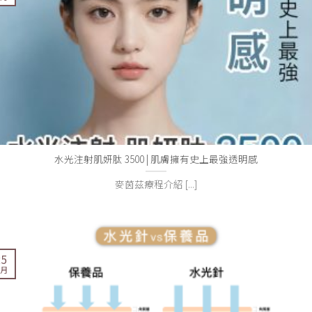
水光注射肌妍肽 3500 | 肌膚擁有史上最強透明感
麥茵茲療程介紹 [...]
25
 月