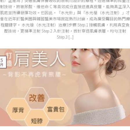
射）正是為了突破肌膚保養吸收的限制而設計的療程。透過精準的微量注
射技術，將玻尿酸、維他命 C 等高效成分直接送進真皮層，能夠真正深
肌底並持續發揮功效。也因此，「水光針」與「水光槍（水光注射）」才
會在近年於醫美圈與韓國醫美市場掀起熱烈討論，成為廣受矚目的熱門療
程關鍵字。 水光槍（水光注射）治療3步驟 Step.1 接觸肌膚，利用真空負
壓技術，更精準注射 Step.2 入針注射，微針穿透肌膚表層，均勻注射
Step.3 [...]
25
 月