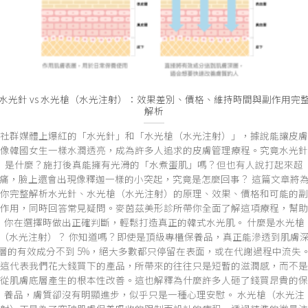
水光針 vs 水光槍（水光注射）：效果差別、價格、維持時間與副作用完
解析
社群媒體上爆紅的「水光針」和「水光槍（水光注射）」，據說能讓皮膚
像韓國女生一樣水潤透亮，成為許多人追求的皮膚管理療程。究竟水光針
是什麼？施打後真能擁有光滑的「水煮蛋肌」嗎？但也有人說打起來超
痛，臉上還會出現像釋迦一樣的小突起，究竟是怎麼回事？ 這篇文章將
你完整解析水光針、水光槍（水光注射）的原理、效果、價格和可能的副
作用，同時回答常見疑問。麥茵茲美形診所帶你全面了解這項療程，幫助
你在選擇時做出正確判斷，輕鬆打造真正的韓式水光肌。 什麼是水光槍
（水光注射）？ 你知道嗎？即使是頂級專櫃保養品，真正能滲透到肌膚
層的有效成分不到 5%，絕大多數都只停留在表面，或在代謝過程中流失
這代表我們花大錢買下的產品，所帶來的往往只是短暫的滋潤感，而不是
從肌膚底層產生的根本性改善。這也解釋為什麼許多人砸了錢買昂貴的保
養品，膚質卻沒有明顯進步，似乎只是一種心理安慰。 水光槍（水光注