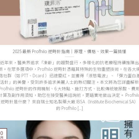
2025 最新 Profhilo 逆時針指南｜原理、價格、效果一篇搞懂
近年來，醫美界追求「凍齡」的趨勢盛行，多樣化的抗老療程持續推陳出
新。在眾多選項中，Profhilo 逆時針憑藉其特殊的生物重塑技術，在各大
路社群（如 PTT、Dcard ）迅速竄紅，並獲得「液態電波」、「彈力蛋白
活針」的美譽，受到許多追求美麗人士的熱切關注。本文將為您詳盡解析
Profhilo 逆時針的作用機制、6 大特點、施打方式、比較傳統玻尿酸、費
計算及副作用須知，助您在接受醫美諮詢前，更踏實地做出決定。 Profhil
逆時針是什麼？ 來自瑞士知名製藥大廠 IBSA（Institute Biochemical SA）
的 Profhilo [...]
30
 月