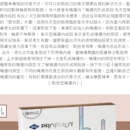
提醫美療程的改善方式，你可以依照自己的需求選擇合適的解決方法，重
新找回緊緻輪廓與年輕感。 為什麼會有嘴邊肉？嘴邊肉形成原因 先天型
邊肉成因 有些人天生臉頰兩側脂肪較為豐厚，因此從年輕時呈現圓潤可
的「嬰兒肥」外觀，這類先天型的臉頰脂肪會在年紀越大，因為重力與肌
膚老化的影響下，逐漸鬆弛下垂，漸漸形成惱人的嘴邊肉，使臉型看起來
鬆垮、輪廓不夠緊緻。 後天型嘴邊肉成因 後天會形成嘴邊肉的原因，通
與年紀增長、臉部老化有關，當膠原蛋白流失的速度開始超過生成速度，
肌膚支撐力逐漸下降，就容易出現皺紋、鬆弛等現象，嘴邊肉就此形成。
此外，老化也可能會造成下巴骨骼內縮、當嘴邊周圍的肌膚無法緊貼骨
骼，上半臉組織會慢慢往下掉，也會形成嘴邊肉。 嘴邊肉的類型有哪些？
種常見的嘴邊肉類型 在了解嘴邊肉的形成原因後，接下來介紹 4 種常見
嘴邊肉類型，不同的嘴邊肉在產生原因與外觀都有所差異，正確判斷自己
嘴邊肉的屬性，有助於選擇最適合的改善方式，讓治療更精準、更有效。
1. 鬆弛型嘴邊肉 [...]
21
0 月