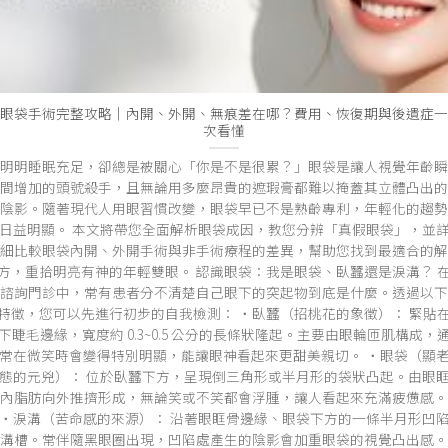
眼袋手術完整攻略｜內開、外開、無痕差在哪？費用、恢復期與後遺症一
次看懂
明明睡眠充足，卻總是被關心「你是不是很累？」眼袋是讓人視覺年齡瞬
間增加的頭號殺手，且無論用多麼昂貴的遮瑕膏都難以掩蓋其立體凸出的
陰影。隨著現代人用眼習慣改變，眼袋早已不是熟齡專利，年輕化的趨勢
日益明顯。 本文將帶您全面解析眼袋成因，教您分辨「真假眼袋」，並
細比較眼袋內開、外開手術與非手術療程的差異，幫助您找到最適合的解
方，重拾明亮有神的年輕雙眼。 認識眼袋：我是眼袋、臥蠶還是淚溝？ 
諮詢門診中，常有患者分不清楚自己眼下的突起物到底是什麼。透過以下
特徵，您可以先進行初步的自我檢測： ・臥蠶（招桃花的象徵）： 緊貼
下睫毛邊緣，寬度約 0.3~0.5 公分的長條狀隆起。主要由眼輪匝肌構成，
常在微笑時會變得特別明顯，能讓眼神看起來更甜美親切。 ・眼袋（顯
態的元兇）： 位於臥蠶下方，呈現倒三角形或半月形的袋狀凸起。由眼
內脂肪向外推擠形成，無論笑或不笑都會浮腫，讓人看起來充滿疲憊感。
・淚溝（苦命感的來源）： 沿著眼眶骨邊緣、眼袋下方的一條半月形凹
溝槽。常伴隨黑眼圈出現，凹陷處產生的陰影會加重眼袋的視覺凸出感。