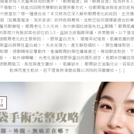
隨著非侵入式醫美技術的進步，「眼周電波」與「眼周音波」成為許多人
不需動刀，就能找回明亮雙眼的首選保養方式。 但眼周電波與音波到底
什麼差別？哪一種適合我？本文將為您深入解析眼周老化的成因、主流儀
器（如鳳凰電波、海芙音波）的特色與費用，並教您如何選擇最適合的專
屬亮眼療程。 眼周老化 5 大元兇：為什麼細紋總是先找上眼睛？ 眼周肌
的厚度只有臉部其他部位的 1/3，且缺乏皮脂腺保護，非常脆弱。以下是
速眼周老化的主要原因： ・膠原蛋白流失： 隨著年紀增長，肌膚底層的
原蛋白與彈性蛋白減少，失去支撐力，產生靜態細紋。 ・彈性纖維鬆弛
眨眼、揉眼睛等反覆動作，會讓眼周的彈性纖維疲乏，導致眼皮鬆弛、下
垂。 ・紫外線曝曬： 光老化是破壞膠原蛋白的隱形殺手，長期未防曬容
使眼周暗沉、長斑與產生皺紋。 ・肌膚缺水： 眼周缺乏油脂分泌，容易
乾燥而產生乾紋，若不理會將演變成難以消除的深層皺紋。 [...]
17
 月