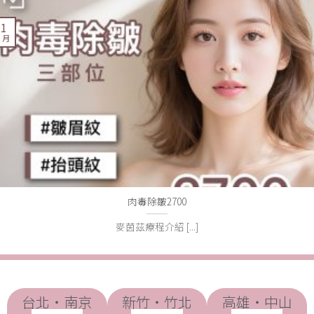
11
1 月
肉毒除皺2700
麥茵茲療程介紹 [...]
台北・南京
新竹・竹北
高雄・中山