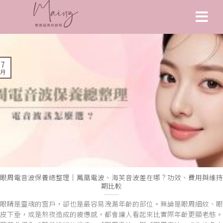
17
 月
眼周電音波保養總整理｜鳳凰電波、海芙音波差在哪？功效、費用與維持
期比較
眼睛是靈魂的窗戶，卻也是最容易洩漏年齡的部位。無論是眼周細紋、眼
皮下垂，或是熬夜造成的疲憊感，都會讓人看起來比實際年齡更顯老態。