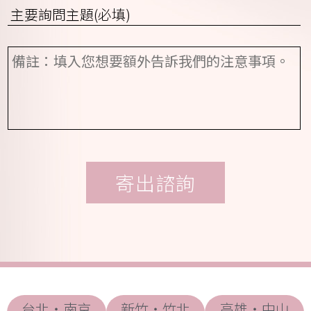
聯
選
詢
絡
擇)
問
時
項
間
備
目
(請
註
*
選
擇)
台北・南京
新竹・竹北
高雄・中山