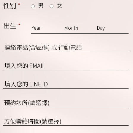
性別
*
男
女
出生
*
連
絡
電
EMAIL
話
(含
區
填
碼)
入
或
您
預
行
的
約
動
LINE
診
電
ID
方
所
話
便
(請