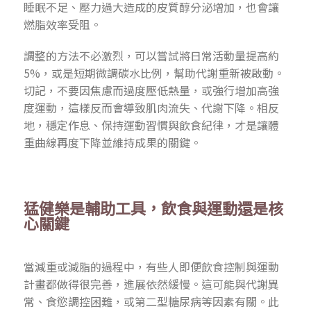
睡眠不足、壓力過大造成的皮質醇分泌增加，也會讓
燃脂效率受阻。
調整的方法不必激烈，可以嘗試將日常活動量提高約
5%，或是短期微調碳水比例，幫助代謝重新被啟動。
切記，不要因焦慮而過度壓低熱量，或強行增加高強
度運動，這樣反而會導致肌肉流失、代謝下降。相反
地，穩定作息、保持運動習慣與飲食紀律，才是讓體
重曲線再度下降並維持成果的關鍵。
猛健樂是輔助工具，飲食與運動還是核
心關鍵
當減重或減脂的過程中，有些人即便飲食控制與運動
計畫都做得很完善，進展依然緩慢。這可能與代謝異
常、食慾調控困難，或第二型糖尿病等因素有關。此