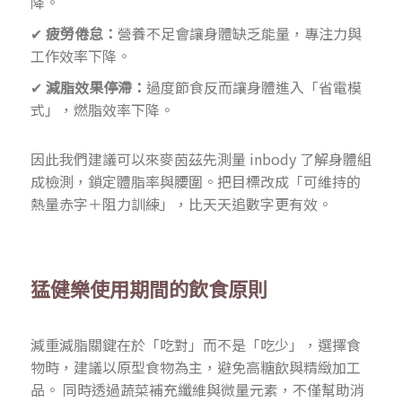
降。
✔
疲勞倦怠：
營養不足會讓身體缺乏能量，專注力與
工作效率下降。
✔
減脂效果停滯：
過度節食反而讓身體進入「省電模
式」，燃脂效率下降。
因此我們建議可以來麥茵茲先測量 inbody 了解身體組
成檢測，鎖定體脂率與腰圍。把目標改成「可維持的
熱量赤字＋阻力訓練」，比天天追數字更有效。
猛健樂使用期間的飲食原則
減重減脂關鍵在於「吃對」而不是「吃少」，選擇食
物時，建議以原型食物為主，避免高糖飲與精緻加工
品。 同時透過蔬菜補充纖維與微量元素，不僅幫助消