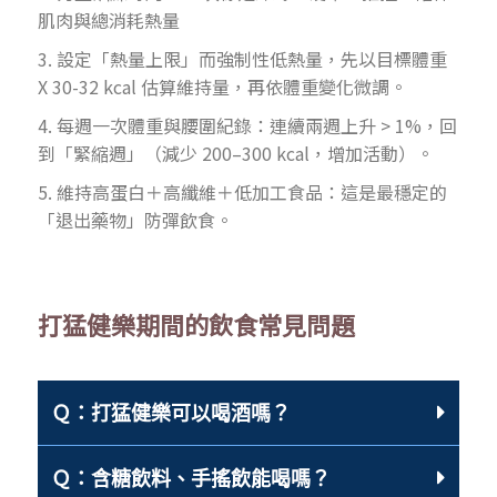
肌肉與總消耗熱量
3. 設定「熱量上限」而強制性低熱量，先以目標體重
X 30-32 kcal 估算維持量，再依體重變化微調。
4. 每週一次體重與腰圍紀錄：連續兩週上升 > 1%，回
到「緊縮週」（減少 200–300 kcal，增加活動）。
5. 維持高蛋白＋高纖維＋低加工食品：這是最穩定的
「退出藥物」防彈飲食。
打猛健樂期間的飲食常見問題
Ｑ：打猛健樂可以喝酒嗎？
Ｑ：含糖飲料、手搖飲能喝嗎？