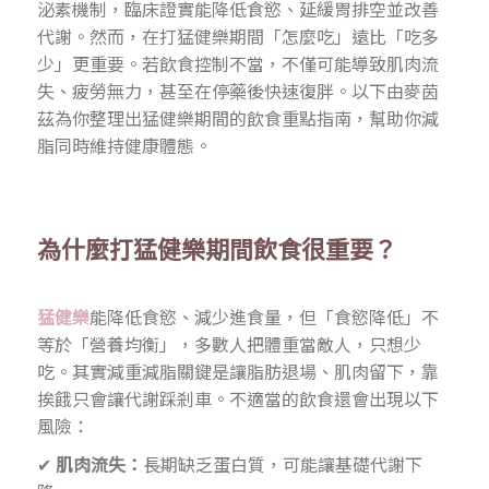
泌素機制，臨床證實能降低食慾、延緩胃排空並改善
代謝。然而，在打猛健樂期間「怎麼吃」遠比「吃多
少」更重要。若飲食控制不當，不僅可能導致肌肉流
失、疲勞無力，甚至在停藥後快速復胖。以下由麥茵
茲為你整理出猛健樂期間的飲食重點指南，幫助你減
脂同時維持健康體態。
為什麼打猛健樂期間飲食很重要？
猛健樂
能降低食慾、減少進食量，但「食慾降低」不
等於「營養均衡」，多數人把體重當敵人，只想少
吃。其實減重減脂關鍵是讓脂肪退場、肌肉留下，靠
挨餓只會讓代謝踩剎車。不適當的飲食還會出現以下
風險：
✔
肌肉流失：
長期缺乏蛋白質，可能讓基礎代謝下