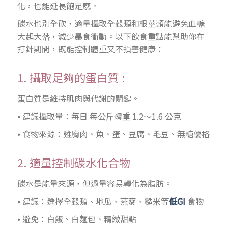
化，也能延長飽足感。
碳水也別全砍，適量攝取全穀類和根莖類能避免血糖
大起大落，減少暴食衝動。以下飲食重點能幫助你在
打針期間，既能控制體重又不損害健康：
1. 攝取足夠的蛋白質 :
蛋白質是維持肌肉與代謝的關鍵。
⦁ 建議攝取量：每日 每公斤體重 1.2～1.6 公克
⦁ 食物來源：雞胸肉、魚、蛋、豆腐、毛豆、無糖優格
2. 適量控制碳水化合物
碳水是能量來源，但過量容易轉化為脂肪。
⦁ 建議：選擇全穀類、地瓜、燕麥、糙米等
低GI
食物
⦁ 避免：白飯、白麵包、精緻甜點