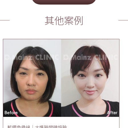
其他案例
藍鑽魚骨線｜大媽臉變韓妞臉