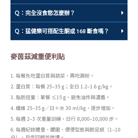
Ｑ：完全沒食慾怎麼辦？
Ｑ：猛健樂可搭配生酮或 168 斷食嗎？
麥茵茲減重便利貼
1. 每餐先吃蛋白質與蔬菜，再吃澱粉。
2. 蛋白質：每餐 25–35 g；全日 1.2–1.6 g/kg。
3. 脂肪控量：單餐 ≤15 g，避免油炸與濃醬。
4. 纖維 25–35 g／日＋水 30 ml/kg，逐步增加。
5. 每週 2–3 次重量訓練，日行 8,000–10,000 步。
6. 每週紀錄體重、腰圍、便便型態與飽足感（1–10
分），月度回顧並微調。