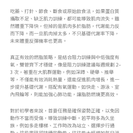
吃藥、打針、節食、斷食或原始飲食法，如果蛋白質
攝取不足、缺乏肌力訓練，都可能導致肌肉流失。雖
然體重下降快，但掉的是肌肉多於脂肪，代謝能力反
而下降。而一旦肌肉掉太多，不只基礎代謝率下降，
未來體重反彈機率也更高。
真正有效的燃脂策略，是結合阻力訓練與中低強度有
氧，雙管齊下才穩健，像是阻力訓練建議每週規劃 2–
3 次，著重在大肌群運動，例如深蹲、硬舉、推舉
等，不僅能有效消耗熱量，還能促進肌肉增長，進一
步提升基礎代謝。搭配有氧運動，如快走、游泳、室
內飛輪等，則能加強心肺功能，讓脂肪燃燒更高效。
對於初學者來說，首要任務是確保姿勢正確，以免因
動作不當而受傷，導致訓練中斷。若平時多為久坐
族，例如多走樓梯、工作時改為站立、選擇步行通
勤。這些零碎卻持續的動能，往往能大幅增加每日消