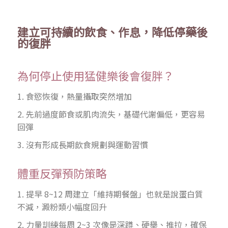
建立可持續的飲食、作息，降低停藥後
的復胖
為何停止使用猛健樂後會復胖？
1. 食慾恢復，熱量攝取突然增加
2. 先前過度節食或肌肉流失，基礎代謝偏低，更容易
回彈
3. 沒有形成長期飲食規劃與運動習慣
體重反彈預防策略
1. 提早 8~12 周建立「維持期餐盤」也就是說蛋白質
不減，澱粉類小幅度回升
2. 力量訓練每周 2~3 次像是深蹲、硬舉、推拉，確保