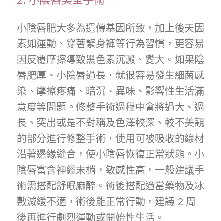
小陰唇肥大多為遺傳基因所致，加上後天因
素如運動、穿著緊身褲等行為習慣，更容易
因反覆摩擦導致黑色素沉澱、變大。如果陰
唇肥厚、小陰唇過長，就很容易發生細菌感
染、摩擦疼痛、暗沉、異味、影響性生活滿
意度等問題。修整手術過程中會將過大、過
長、突出或是不對稱及色澤較深、較不美觀
的部分進行修整手術，使用可被吸收的線材
沿著邊緣縫合，使小陰唇恢復正常狀態。小
陰唇富含神經末梢，敏感性高，一般建議手
術需搭配舒眠麻醉。術後搭配適當藥物及冰
敷減緩不適，術後能正常行動，建議 2 周
後再進行劇烈運動或開始性生活。