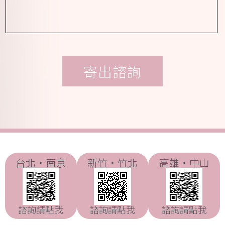
選
擇)
台北・南京
新竹・竹北
高雄・中山
諮詢請點我
諮詢請點我
諮詢請點我