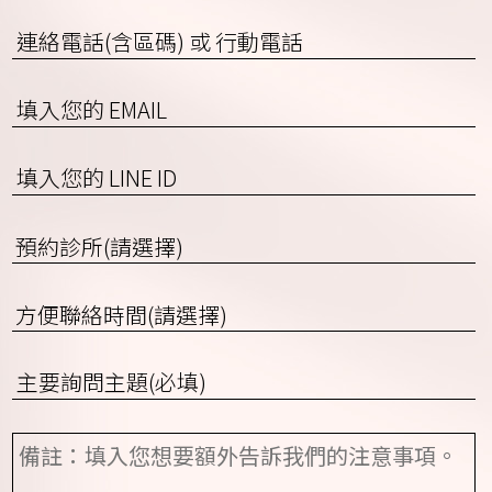
連
絡
電
EMAIL
話
(含
區
填
碼)
入
或
您
預
行
的
約
動
LINE
診
電
ID
方
所
話
便
(請
聯
選
詢
絡
擇)
問
時
項
間
備
目
(請
註
*