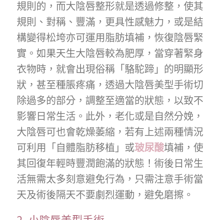
規則的，而大陰唇整形就是透過修整，使其
規則、對稱、豐滿，更具性感魅力，或是結
構變得松垮亦可運用脂肪填補，恢復陰唇緊
實。如果天生大陰唇較為肥厚，當穿著緊身
衣物時，就會出現俗稱「駱駝蹄」的明顯形
狀，甚至種脹疼痛，透過大陰唇美型手術切
除過多的部分，調整至適當的狀態，以致不
影響日常生活。此外，老化或是自然分娩，
大陰唇可也會乾燥萎縮，若有上述兩種情況
可利用「自體脂肪移植」或
玻尿酸
填補，使
其回復年輕時豐潤飽滿的狀態！術後日常生
活無需太多刻意避免行為，只需注意手術當
天及術後隔天不要劇烈運動，避免磨擦。
2. 小陰唇美型手術