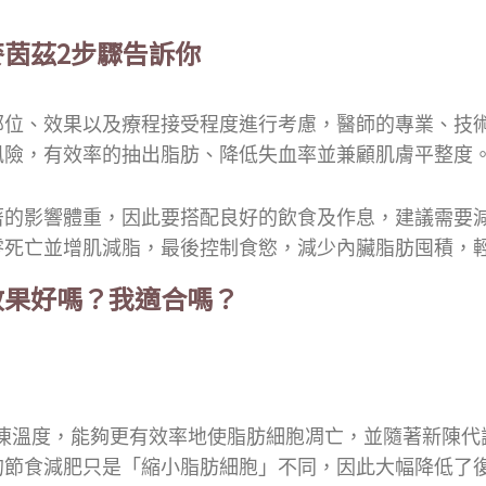
茵茲2步驟告訴你
需視部位、效果以及療程接受程度進行考慮，醫師的專業、技
風險，有效率的抽出脂肪、降低失血率並兼顧肌膚平整度
會顯著的影響體重，因此要搭配良好的飲食及作息，建議需
零死亡並增肌減脂，最後控制食慾，減少內臟脂肪囤積，
效果好嗎？我適合嗎？
℃)冷凍溫度，能夠更有效率地使脂肪細胞凋亡，並隨著新陳
的節食減肥只是「縮小脂肪細胞」不同，因此大幅降低了