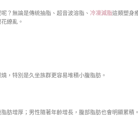
程呢？無論是傳統抽脂、超音波溶脂、
冷凍減脂
這類塑身
眼花繚亂。
燃燒，特別是久坐族群更容易堆積小腹脂肪。
腹脂肪增厚；男性隨著年齡增長，腹部脂肪也會明顯累積