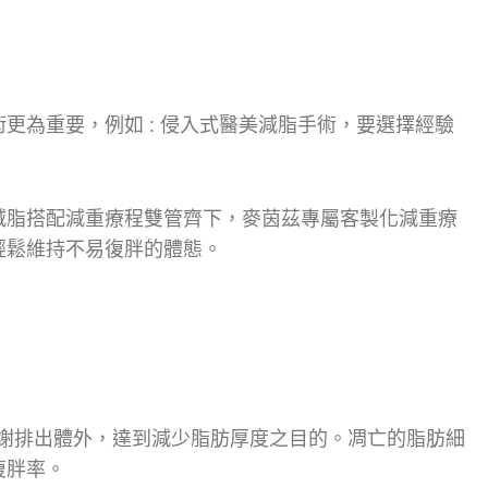
術更為重要，例如 : 侵入式醫美減脂手術，要選擇經驗
。
要減脂搭配減重療程雙管齊下，麥茵茲專屬客製化減重療
輕鬆維持不易復胖的體態。
代謝排出體外，達到減少脂肪厚度之目的。凋亡的脂肪細
復胖率。