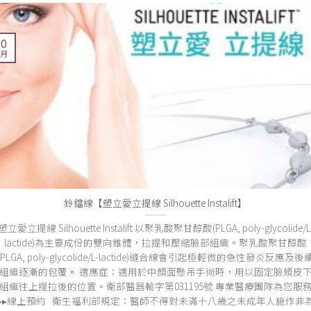
30
 月
鈴鐺線【塑立愛立提線 Silhouette Instalift】
塑立愛立提線 Silhouette Instalift 以聚乳酸聚甘醇酸(PLGA, poly-glycolide/L
lactide)為主要成份的雙向錐體，拉提和壓縮臉部組織。聚乳酸聚甘醇酸
(PLGA, poly-glycolide/L-lactide)縫合線會引起極輕微的急性發炎反應及後
組織逐漸的包覆。 適應症：適用於中顏面懸吊手術時，用以固定臉頰皮
組織往上提拉後的位置。衛部醫器輸字第031195號 專業醫療團隊為您服
▸▸線上預約 衛生福利部規定：醫師不得對未滿十八歲之未成年人施作非