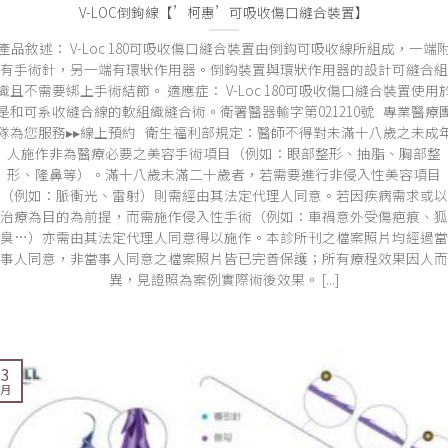
V-LOC倒鉤線【’柯惠’可吸收傷口縫合裝置】
產品敘述： V-Loc 180可吸收傷口縫合裝置由倒鈎可吸收線所組成，一端
有手術針，另一端有環狀作用器。倒鈎裝置與環狀作用器的設計可縫合組
織且不需要綁上手術結節。 適應症： V-Loc 180可吸收傷口縫合裝置使用
是和可系收縫合線的軟組織縫合術。衛署醫器輸字第021210號 專業醫療
隊為您服務▸▸線上預約 衛生福利部規定：醫師不得對未滿十八歲之未成
人施作非為醫療必要之美容手術項目（例如：眼部整形、抽脂、胸部整
形、隆鼻等）。滿十八歲未滿二十歲者，若需要進行非侵入性美容項目
（例如：脈衝光、雷射）則需經由其法定代理人同意。若因疾病需求或以
治療為目的為前提，而需施作侵入性手術（例如：車禍意外受傷疤痕、狐
臭…）亦需由其法定代理人同意得以施作。本診所刊之檔案照片均經過當
事人同意，非當事人同意之檔案照片皆已完善保護；所有療程效果因人而
異，見證照為案例實際術後效果。 [...]
13
 月