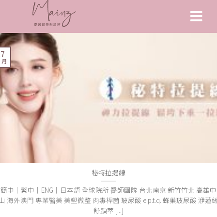
27
2 月
秘特拉提線
簡中｜繁中｜ENG｜日本語 全球院所 醫師團隊 台北南京 新竹竹北 高雄中
山 海外澳門 專業醫美 美塑微整 肉毒桿菌 玻尿酸 e.p.t.q. 蜂巢玻尿酸 洢蓮
舒顏萃 [...]