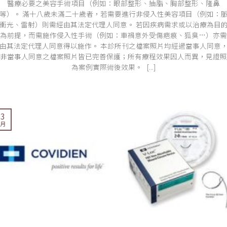
醫療必要之美容手術項目（例如：眼部整形、抽脂、胸部整形、隆鼻
等）。 滿十八歲未滿二十歲者，若需要進行非侵入性美容項目（例如：
衝光、雷射）則需經由其法定代理人同意。 若因疾病需求或以治療為目
為前提，而需施作侵入性手術（例如：車禍意外受傷疤痕、狐臭…）亦需
由其法定代理人同意得以施作。 本診所刊之檔案照片均經過當事人同意
非當事人同意之檔案照片皆已完善保護；所有療程效果因人而異，見證照
為案例實際術後效果。 [...]
13
 月