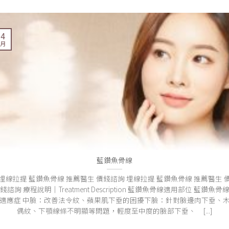
04
 月
藍鑽魚骨線
埋線拉提 藍鑽魚骨線 推薦醫生 價錢諮詢 埋線拉提 藍鑽魚骨線 推薦醫生 
錢諮詢 療程說明｜Treatment Description 藍鑽魚骨線適用部位 藍鑽魚骨
適應症 中臉：改善法令紋、蘋果肌下垂的困擾下臉：針對臉邊肉下垂、
偶紋、下顎線條不明顯等問題，輕度至中度的臉部下垂、 [...]