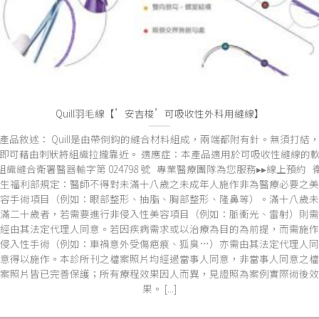
Quill羽毛線【’安吉梭’可吸收性外科用縫線】
產品敘述： Quill是由帶倒鈎的縫合材料組成，兩端都附有針。無須打結
即可藉由刺狀將組織拉攏靠近。 適應症：本產品適用於可吸收性縫線的
組織縫合衛署醫器輸字第 024798 號 專業醫療團隊為您服務▸▸線上預約 
生福利部規定：醫師不得對未滿十八歲之未成年人施作非為醫療必要之美
容手術項目（例如：眼部整形、抽脂、胸部整形、隆鼻等）。滿十八歲未
滿二十歲者，若需要進行非侵入性美容項目（例如：脈衝光、雷射）則需
經由其法定代理人同意。若因疾病需求或以治療為目的為前提，而需施作
侵入性手術（例如：車禍意外受傷疤痕、狐臭…）亦需由其法定代理人同
意得以施作。本診所刊之檔案照片均經過當事人同意，非當事人同意之檔
案照片皆已完善保護；所有療程效果因人而異，見證照為案例實際術後效
果。 [...]