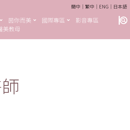
簡中｜
繁中｜
ENG｜
日本語
茵你而美
國際專區
影音專區
醫美教母
醫師