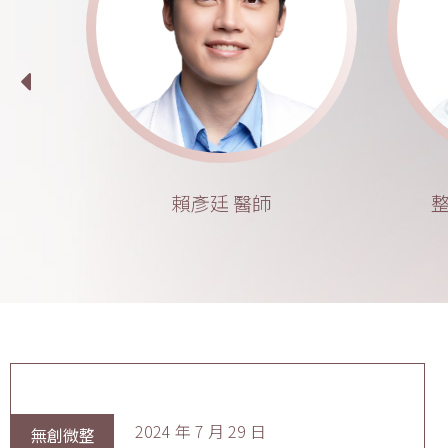
賴彥廷 醫師
整
2024 年 7 月 29 日
無創微整