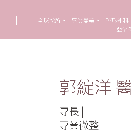
全球院所
專業醫美
整形外科
亞洲
郭綻洋 
專長
專業微整